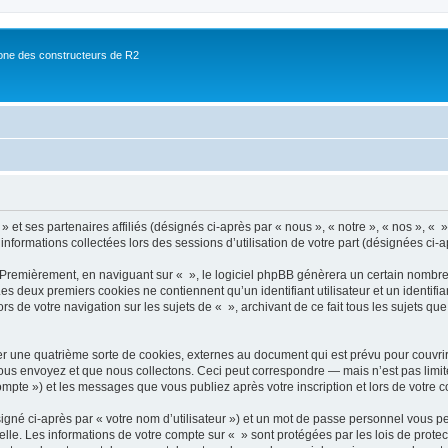
ne des constructeurs de R2
 et ses partenaires affiliés (désignés ci-après par « nous », « notre », « nos », « »
 informations collectées lors des sessions d’utilisation de votre part (désignées ci-a
 Premièrement, en naviguant sur « », le logiciel phpBB génèrera un certain nombre 
 Les deux premiers cookies ne contiennent qu’un identifiant utilisateur et un ident
rs de votre navigation sur les sujets de « », archivant de ce fait tous les sujets qu
r une quatrième sorte de cookies, externes au document qui est prévu pour couvri
us envoyez et que nous collectons. Ceci peut correspondre — mais n’est pas limité
compte ») et les messages que vous publiez après votre inscription et lors de votre
igné ci-après par « votre nom d’utilisateur ») et un mot de passe personnel vous p
elle. Les informations de votre compte sur « » sont protégées par les lois de prot