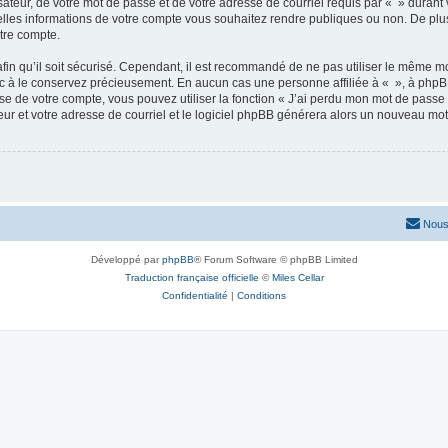
ateur, de votre mot de passe et de votre adresse de courriel requis par « » durant vo
elles informations de votre compte vous souhaitez rendre publiques ou non. De plu
otre compte.
afin qu’il soit sécurisé. Cependant, il est recommandé de ne pas utiliser le même mot
nc à le conservez précieusement. En aucun cas une personne affiliée à « », à phpB
e de votre compte, vous pouvez utiliser la fonction « J’ai perdu mon mot de passe 
eur et votre adresse de courriel et le logiciel phpBB générera alors un nouveau mo
Nous
Développé par
phpBB
® Forum Software © phpBB Limited
Traduction française officielle
©
Miles Cellar
Confidentialité
|
Conditions