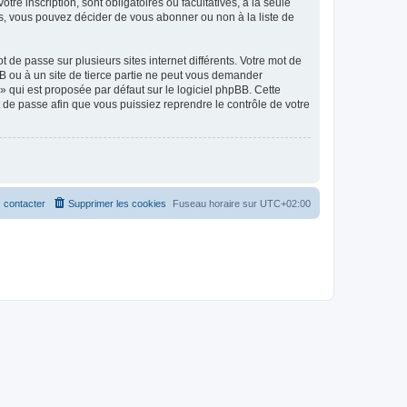
tre inscription, sont obligatoires ou facultatives, à la seule
s, vous pouvez décider de vous abonner ou non à la liste de
 de passe sur plusieurs sites internet différents. Votre mot de
B ou à un site de tierce partie ne peut vous demander
» qui est proposée par défaut sur le logiciel phpBB. Cette
t de passe afin que vous puissiez reprendre le contrôle de votre
 contacter
Supprimer les cookies
Fuseau horaire sur
UTC+02:00