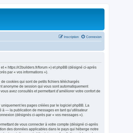
Inscription
Connexion
 et « https://r2builders.fr/forum ») et phpBB (désigné ci-après
près par « vos informations »).
de cookies qui sont de petits fichiers téléchargés
ifiant anonyme de session qui vous sont automatiquement
e vous avez consultés et permettant d’améliorer votre confort de
r uniquement les pages créées par le logiciel phpBB. La
 à — la publication de messages en tant qu’utilisateur
 connexion (désignés ci-après par « vos messages »).
ermettant de vous connecter à votre compte (désigné ci-après
ection des données applicables dans le pays qui héberge notre