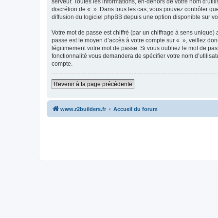
serveur. Toutes les informations, en-dehors de votre nom d’utilis
discrétion de « ». Dans tous les cas, vous pouvez contrôler qu
diffusion du logiciel phpBB depuis une option disponible sur v
Votre mot de passe est chiffré (par un chiffrage à sens unique) 
passe est le moyen d’accès à votre compte sur « », veillez do
légitimement votre mot de passe. Si vous oubliez le mot de pass
fonctionnalité vous demandera de spécifier votre nom d’utilisat
compte.
Revenir à la page précédente
www.r2builders.fr
Accueil du forum