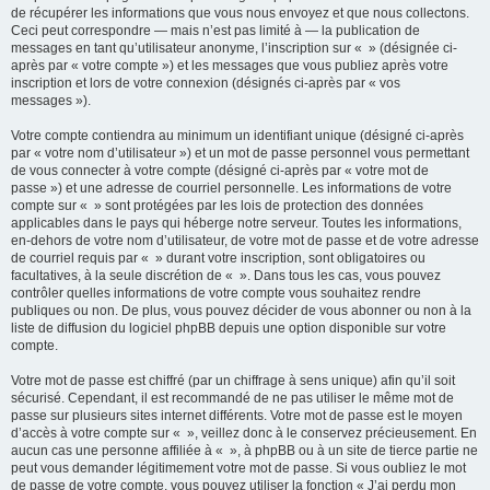
de récupérer les informations que vous nous envoyez et que nous collectons.
Ceci peut correspondre — mais n’est pas limité à — la publication de
messages en tant qu’utilisateur anonyme, l’inscription sur « » (désignée ci-
après par « votre compte ») et les messages que vous publiez après votre
inscription et lors de votre connexion (désignés ci-après par « vos
messages »).
Votre compte contiendra au minimum un identifiant unique (désigné ci-après
par « votre nom d’utilisateur ») et un mot de passe personnel vous permettant
de vous connecter à votre compte (désigné ci-après par « votre mot de
passe ») et une adresse de courriel personnelle. Les informations de votre
compte sur « » sont protégées par les lois de protection des données
applicables dans le pays qui héberge notre serveur. Toutes les informations,
en-dehors de votre nom d’utilisateur, de votre mot de passe et de votre adresse
de courriel requis par « » durant votre inscription, sont obligatoires ou
facultatives, à la seule discrétion de « ». Dans tous les cas, vous pouvez
contrôler quelles informations de votre compte vous souhaitez rendre
publiques ou non. De plus, vous pouvez décider de vous abonner ou non à la
liste de diffusion du logiciel phpBB depuis une option disponible sur votre
compte.
Votre mot de passe est chiffré (par un chiffrage à sens unique) afin qu’il soit
sécurisé. Cependant, il est recommandé de ne pas utiliser le même mot de
passe sur plusieurs sites internet différents. Votre mot de passe est le moyen
d’accès à votre compte sur « », veillez donc à le conservez précieusement. En
aucun cas une personne affiliée à « », à phpBB ou à un site de tierce partie ne
peut vous demander légitimement votre mot de passe. Si vous oubliez le mot
de passe de votre compte, vous pouvez utiliser la fonction « J’ai perdu mon