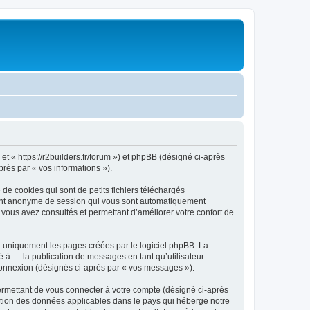
 et « https://r2builders.fr/forum ») et phpBB (désigné ci-après
près par « vos informations »).
de cookies qui sont de petits fichiers téléchargés
ifiant anonyme de session qui vous sont automatiquement
e vous avez consultés et permettant d’améliorer votre confort de
r uniquement les pages créées par le logiciel phpBB. La
 à — la publication de messages en tant qu’utilisateur
 connexion (désignés ci-après par « vos messages »).
ermettant de vous connecter à votre compte (désigné ci-après
ection des données applicables dans le pays qui héberge notre