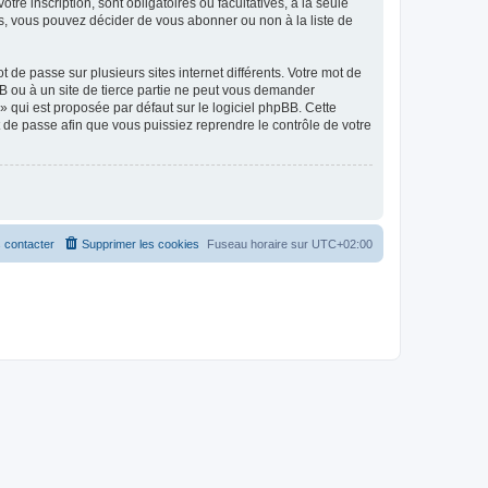
tre inscription, sont obligatoires ou facultatives, à la seule
s, vous pouvez décider de vous abonner ou non à la liste de
 de passe sur plusieurs sites internet différents. Votre mot de
B ou à un site de tierce partie ne peut vous demander
» qui est proposée par défaut sur le logiciel phpBB. Cette
t de passe afin que vous puissiez reprendre le contrôle de votre
 contacter
Supprimer les cookies
Fuseau horaire sur
UTC+02:00