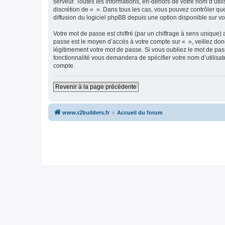
serveur. Toutes les informations, en-dehors de votre nom d’utilis
discrétion de « ». Dans tous les cas, vous pouvez contrôler qu
diffusion du logiciel phpBB depuis une option disponible sur v
Votre mot de passe est chiffré (par un chiffrage à sens unique) 
passe est le moyen d’accès à votre compte sur « », veillez do
légitimement votre mot de passe. Si vous oubliez le mot de pass
fonctionnalité vous demandera de spécifier votre nom d’utilisat
compte.
Revenir à la page précédente
www.r2builders.fr
Accueil du forum