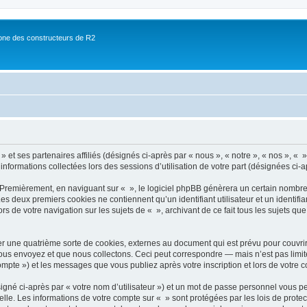
ne des constructeurs de R2
 et ses partenaires affiliés (désignés ci-après par « nous », « notre », « nos », « »
 informations collectées lors des sessions d’utilisation de votre part (désignées ci-a
 Premièrement, en naviguant sur « », le logiciel phpBB génèrera un certain nombre 
 Les deux premiers cookies ne contiennent qu’un identifiant utilisateur et un ident
rs de votre navigation sur les sujets de « », archivant de ce fait tous les sujets qu
r une quatrième sorte de cookies, externes au document qui est prévu pour couvri
us envoyez et que nous collectons. Ceci peut correspondre — mais n’est pas limité
compte ») et les messages que vous publiez après votre inscription et lors de votre
igné ci-après par « votre nom d’utilisateur ») et un mot de passe personnel vous p
elle. Les informations de votre compte sur « » sont protégées par les lois de prot