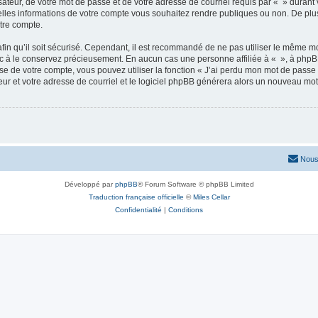
ateur, de votre mot de passe et de votre adresse de courriel requis par « » durant vo
elles informations de votre compte vous souhaitez rendre publiques ou non. De plu
otre compte.
afin qu’il soit sécurisé. Cependant, il est recommandé de ne pas utiliser le même mot
nc à le conservez précieusement. En aucun cas une personne affiliée à « », à phpB
e de votre compte, vous pouvez utiliser la fonction « J’ai perdu mon mot de passe 
eur et votre adresse de courriel et le logiciel phpBB générera alors un nouveau mo
Nous
Développé par
phpBB
® Forum Software © phpBB Limited
Traduction française officielle
©
Miles Cellar
Confidentialité
|
Conditions