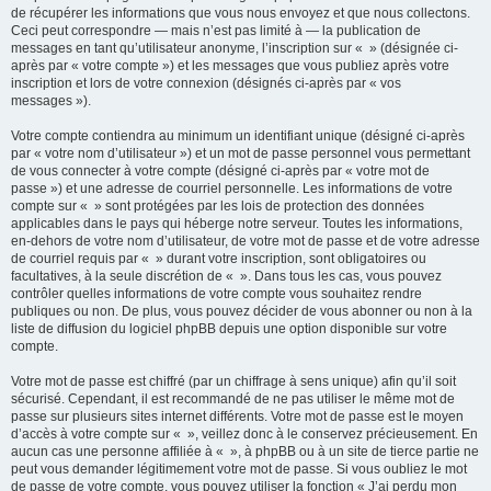
de récupérer les informations que vous nous envoyez et que nous collectons.
Ceci peut correspondre — mais n’est pas limité à — la publication de
messages en tant qu’utilisateur anonyme, l’inscription sur « » (désignée ci-
après par « votre compte ») et les messages que vous publiez après votre
inscription et lors de votre connexion (désignés ci-après par « vos
messages »).
Votre compte contiendra au minimum un identifiant unique (désigné ci-après
par « votre nom d’utilisateur ») et un mot de passe personnel vous permettant
de vous connecter à votre compte (désigné ci-après par « votre mot de
passe ») et une adresse de courriel personnelle. Les informations de votre
compte sur « » sont protégées par les lois de protection des données
applicables dans le pays qui héberge notre serveur. Toutes les informations,
en-dehors de votre nom d’utilisateur, de votre mot de passe et de votre adresse
de courriel requis par « » durant votre inscription, sont obligatoires ou
facultatives, à la seule discrétion de « ». Dans tous les cas, vous pouvez
contrôler quelles informations de votre compte vous souhaitez rendre
publiques ou non. De plus, vous pouvez décider de vous abonner ou non à la
liste de diffusion du logiciel phpBB depuis une option disponible sur votre
compte.
Votre mot de passe est chiffré (par un chiffrage à sens unique) afin qu’il soit
sécurisé. Cependant, il est recommandé de ne pas utiliser le même mot de
passe sur plusieurs sites internet différents. Votre mot de passe est le moyen
d’accès à votre compte sur « », veillez donc à le conservez précieusement. En
aucun cas une personne affiliée à « », à phpBB ou à un site de tierce partie ne
peut vous demander légitimement votre mot de passe. Si vous oubliez le mot
de passe de votre compte, vous pouvez utiliser la fonction « J’ai perdu mon