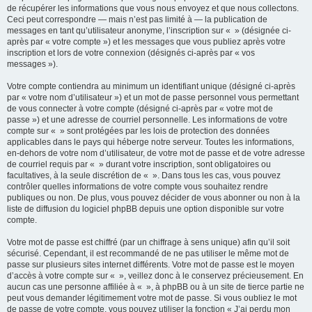
de récupérer les informations que vous nous envoyez et que nous collectons.
Ceci peut correspondre — mais n’est pas limité à — la publication de
messages en tant qu’utilisateur anonyme, l’inscription sur « » (désignée ci-
après par « votre compte ») et les messages que vous publiez après votre
inscription et lors de votre connexion (désignés ci-après par « vos
messages »).
Votre compte contiendra au minimum un identifiant unique (désigné ci-après
par « votre nom d’utilisateur ») et un mot de passe personnel vous permettant
de vous connecter à votre compte (désigné ci-après par « votre mot de
passe ») et une adresse de courriel personnelle. Les informations de votre
compte sur « » sont protégées par les lois de protection des données
applicables dans le pays qui héberge notre serveur. Toutes les informations,
en-dehors de votre nom d’utilisateur, de votre mot de passe et de votre adresse
de courriel requis par « » durant votre inscription, sont obligatoires ou
facultatives, à la seule discrétion de « ». Dans tous les cas, vous pouvez
contrôler quelles informations de votre compte vous souhaitez rendre
publiques ou non. De plus, vous pouvez décider de vous abonner ou non à la
liste de diffusion du logiciel phpBB depuis une option disponible sur votre
compte.
Votre mot de passe est chiffré (par un chiffrage à sens unique) afin qu’il soit
sécurisé. Cependant, il est recommandé de ne pas utiliser le même mot de
passe sur plusieurs sites internet différents. Votre mot de passe est le moyen
d’accès à votre compte sur « », veillez donc à le conservez précieusement. En
aucun cas une personne affiliée à « », à phpBB ou à un site de tierce partie ne
peut vous demander légitimement votre mot de passe. Si vous oubliez le mot
de passe de votre compte, vous pouvez utiliser la fonction « J’ai perdu mon