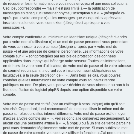
de récupérer les informations que vous nous envoyez et que nous collectons.
Ceci peut correspondre — mais n’est pas limité à — la publication de
messages en tant qu’utilisateur anonyme, l’inscription sur « » (désignée ci-
après par « votre compte ») et les messages que vous publiez après votre
inscription et lors de votre connexion (désignés ci-après par « vos
messages »).
Votre compte contiendra au minimum un identifiant unique (désigné ci-après
par « votre nom d’utilisateur ») et un mot de passe personnel vous permettant
de vous connecter à votre compte (désigné ci-après par « votre mot de
passe ») et une adresse de courriel personnelle. Les informations de votre
compte sur « » sont protégées par les lois de protection des données
applicables dans le pays qui héberge notre serveur. Toutes les informations,
en-dehors de votre nom d’utilisateur, de votre mot de passe et de votre adresse
de courriel requis par « » durant votre inscription, sont obligatoires ou
facultatives, à la seule discrétion de « ». Dans tous les cas, vous pouvez
contrôler quelles informations de votre compte vous souhaitez rendre
publiques ou non. De plus, vous pouvez décider de vous abonner ou non à la
liste de diffusion du logiciel phpBB depuis une option disponible sur votre
compte.
Votre mot de passe est chiffré (par un chiffrage à sens unique) afin qu’il soit
sécurisé. Cependant, il est recommandé de ne pas utiliser le même mot de
passe sur plusieurs sites internet différents. Votre mot de passe est le moyen
d’accès à votre compte sur « », veillez donc à le conservez précieusement. En
aucun cas une personne affiliée à « », à phpBB ou à un site de tierce partie ne
peut vous demander légitimement votre mot de passe. Si vous oubliez le mot
de passe de votre compte, vous pouvez utiliser la fonction « J’ai perdu mon