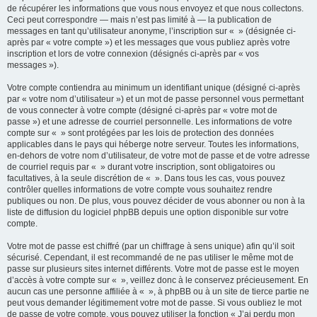
de récupérer les informations que vous nous envoyez et que nous collectons.
Ceci peut correspondre — mais n’est pas limité à — la publication de
messages en tant qu’utilisateur anonyme, l’inscription sur « » (désignée ci-
après par « votre compte ») et les messages que vous publiez après votre
inscription et lors de votre connexion (désignés ci-après par « vos
messages »).
Votre compte contiendra au minimum un identifiant unique (désigné ci-après
par « votre nom d’utilisateur ») et un mot de passe personnel vous permettant
de vous connecter à votre compte (désigné ci-après par « votre mot de
passe ») et une adresse de courriel personnelle. Les informations de votre
compte sur « » sont protégées par les lois de protection des données
applicables dans le pays qui héberge notre serveur. Toutes les informations,
en-dehors de votre nom d’utilisateur, de votre mot de passe et de votre adresse
de courriel requis par « » durant votre inscription, sont obligatoires ou
facultatives, à la seule discrétion de « ». Dans tous les cas, vous pouvez
contrôler quelles informations de votre compte vous souhaitez rendre
publiques ou non. De plus, vous pouvez décider de vous abonner ou non à la
liste de diffusion du logiciel phpBB depuis une option disponible sur votre
compte.
Votre mot de passe est chiffré (par un chiffrage à sens unique) afin qu’il soit
sécurisé. Cependant, il est recommandé de ne pas utiliser le même mot de
passe sur plusieurs sites internet différents. Votre mot de passe est le moyen
d’accès à votre compte sur « », veillez donc à le conservez précieusement. En
aucun cas une personne affiliée à « », à phpBB ou à un site de tierce partie ne
peut vous demander légitimement votre mot de passe. Si vous oubliez le mot
de passe de votre compte, vous pouvez utiliser la fonction « J’ai perdu mon