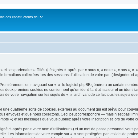
ne des constructeurs de R2
 et ses partenaires affiliés (désignés ci-après par « nous », « notre », « nos », « »
 informations collectées lors des sessions d’utilisation de votre part (désignées ci-a
 Premièrement, en naviguant sur « », le logiciel phpBB génèrera un certain nombre 
 Les deux premiers cookies ne contiennent qu’un identifiant utilisateur et un ident
rs de votre navigation sur les sujets de « », archivant de ce fait tous les sujets qu
r une quatrième sorte de cookies, externes au document qui est prévu pour couvri
us envoyez et que nous collectons. Ceci peut correspondre — mais n’est pas limité
compte ») et les messages que vous publiez après votre inscription et lors de votre
igné ci-après par « votre nom d’utilisateur ») et un mot de passe personnel vous p
elle. Les informations de votre compte sur « » sont protégées par les lois de prot