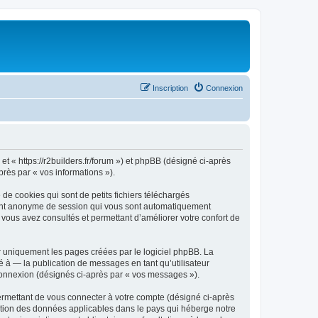
Inscription
Connexion
 et « https://r2builders.fr/forum ») et phpBB (désigné ci-après
près par « vos informations »).
de cookies qui sont de petits fichiers téléchargés
ifiant anonyme de session qui vous sont automatiquement
e vous avez consultés et permettant d’améliorer votre confort de
r uniquement les pages créées par le logiciel phpBB. La
 à — la publication de messages en tant qu’utilisateur
 connexion (désignés ci-après par « vos messages »).
ermettant de vous connecter à votre compte (désigné ci-après
ection des données applicables dans le pays qui héberge notre