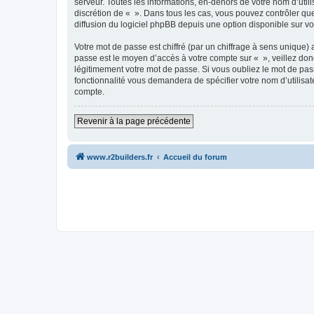
serveur. Toutes les informations, en-dehors de votre nom d’utilis
discrétion de « ». Dans tous les cas, vous pouvez contrôler qu
diffusion du logiciel phpBB depuis une option disponible sur v
Votre mot de passe est chiffré (par un chiffrage à sens unique) 
passe est le moyen d’accès à votre compte sur « », veillez do
légitimement votre mot de passe. Si vous oubliez le mot de pass
fonctionnalité vous demandera de spécifier votre nom d’utilisat
compte.
Revenir à la page précédente
www.r2builders.fr
Accueil du forum