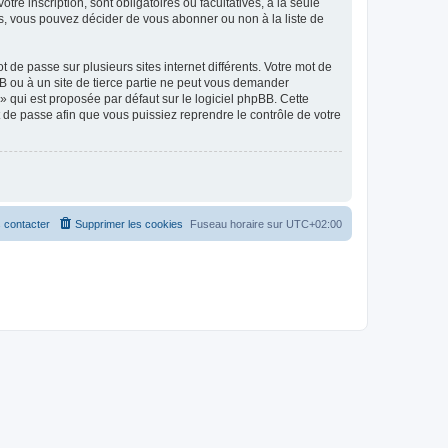
tre inscription, sont obligatoires ou facultatives, à la seule
s, vous pouvez décider de vous abonner ou non à la liste de
 de passe sur plusieurs sites internet différents. Votre mot de
B ou à un site de tierce partie ne peut vous demander
» qui est proposée par défaut sur le logiciel phpBB. Cette
t de passe afin que vous puissiez reprendre le contrôle de votre
 contacter
Supprimer les cookies
Fuseau horaire sur
UTC+02:00