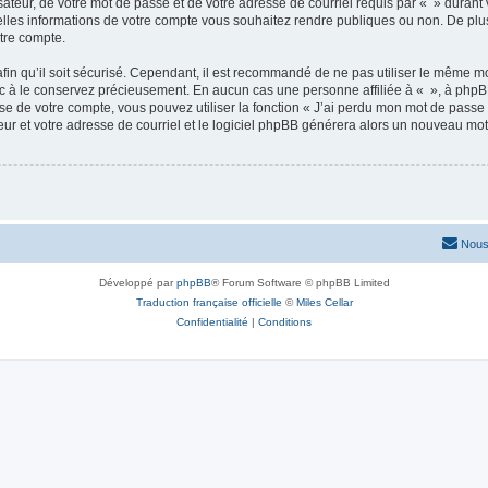
ateur, de votre mot de passe et de votre adresse de courriel requis par « » durant vo
elles informations de votre compte vous souhaitez rendre publiques ou non. De plu
otre compte.
afin qu’il soit sécurisé. Cependant, il est recommandé de ne pas utiliser le même mot
nc à le conservez précieusement. En aucun cas une personne affiliée à « », à phpB
e de votre compte, vous pouvez utiliser la fonction « J’ai perdu mon mot de passe 
eur et votre adresse de courriel et le logiciel phpBB générera alors un nouveau mo
Nous
Développé par
phpBB
® Forum Software © phpBB Limited
Traduction française officielle
©
Miles Cellar
Confidentialité
|
Conditions