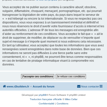
Vous acceptez de ne publier aucun contenu à caractère abusif, obscène,
vulgaire, diffamatoire, choquant, menaçant, pornographique, etc. qui pourrait
transgresser la législation de votre pays, du pays dans lequel le serveur de
« » est hébergé ou encore la loi internationale. Si vous ne respectez pas ces
dispositions, vous vous exposez à un bannissement immédiat et définitif et
nous nous réservons le droit d’avertir votre fournisseur d’accès à internet et les
autorités officielles. L’adresse IP de tous les messages est enregistrée afin
d’aider au renforcement de ces conditions. Vous acceptez le fait que « » ait le
droit de supprimer, de modifier, de déplacer ou de verrouiller n’importe quel
sujet et message à n’importe quel moment si nous estimons cela nécessaire.
En tant qu’utilisateur, vous acceptez que toutes les informations que vous avez
renseignées soient enregistrées dans notre base de données. Bien que ces
informations ne seront pas diffusées à une tierce partie sans votre
consentement, ni « », ni phpBB, ne pourront être tenus comme responsables
en cas de tentative de piratage informatique visant à compromettre vos
données.
www.r2builders.fr
Accueil du forum
Nous contacter
Développé par
phpBB
® Forum Software © phpBB Limited
Traduction française officielle
©
Miles Cellar
Confidentialité
|
Conditions