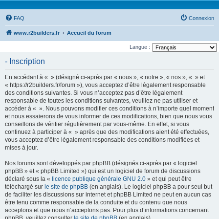
FAQ
Connexion
www.r2builders.fr
Accueil du forum
Langue :
- Inscription
En accédant à « » (désigné ci-après par « nous », « notre », « nos », « » et
« https://r2builders.fr/forum »), vous acceptez d’être légalement responsable
des conditions suivantes. Si vous n’acceptez pas d’être légalement
responsable de toutes les conditions suivantes, veuillez ne pas utiliser et
accéder à « ». Nous pouvons modifier ces conditions à n’importe quel moment
et nous essaierons de vous informer de ces modifications, bien que nous vous
conseillons de vérifier régulièrement par vous-même. En effet, si vous
continuez à participer à « » après que des modifications aient été effectuées,
vous acceptez d’être légalement responsable des conditions modifiées et
mises à jour.
Nos forums sont développés par phpBB (désignés ci-après par « logiciel
phpBB » et « phpBB Limited ») qui est un logiciel de forum de discussions
déclaré sous la «
licence publique générale GNU 2.0
» et qui peut être
téléchargé sur
le site de phpBB
(en anglais). Le logiciel phpBB a pour seul but
de faciliter les discussions sur internet et phpBB Limited ne peut en aucun cas
être tenu comme responsable de la conduite et du contenu que nous
acceptons et que nous n’acceptons pas. Pour plus d’informations concernant
phpBB, veuillez consulter
le site de phpBB
(en anglais).