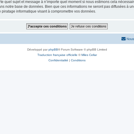
rte quel sujet et message à n’importe quel moment si nous estimons cela nécessaire.
ns notre base de données. Bien que ces informations ne seront pas diffusées à une
e piratage informatique visant à compromettre vos données.
Nous
Développé par
phpBB
® Forum Software © phpBB Limited
Traduction française officielle
©
Miles Cellar
Confidentialité
|
Conditions