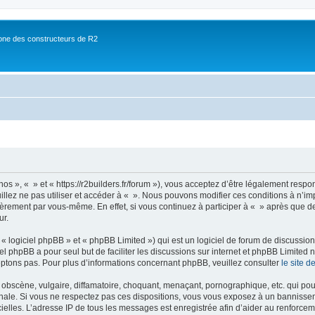
ne des constructeurs de R2
nos », « » et « https://r2builders.fr/forum »), vous acceptez d’être légalement resp
illez ne pas utiliser et accéder à « ». Nous pouvons modifier ces conditions à n’
ièrement par vous-même. En effet, si vous continuez à participer à « » après que de
ur.
 logiciel phpBB » et « phpBB Limited ») qui est un logiciel de forum de discussio
iel phpBB a pour seul but de faciliter les discussions sur internet et phpBB Limit
ptons pas. Pour plus d’informations concernant phpBB, veuillez consulter
le site 
obscène, vulgaire, diffamatoire, choquant, menaçant, pornographique, etc. qui pourr
onale. Si vous ne respectez pas ces dispositions, vous vous exposez à un bannisseme
fficielles. L’adresse IP de tous les messages est enregistrée afin d’aider au renforcem