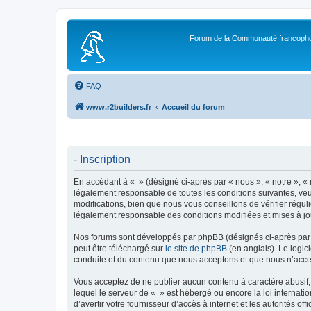
Forum de la Communauté francopho
FAQ
www.r2builders.fr
Accueil du forum
- Inscription
En accédant à « » (désigné ci-après par « nous », « notre », « 
légalement responsable de toutes les conditions suivantes, veu
modifications, bien que nous vous conseillons de vérifier régul
légalement responsable des conditions modifiées et mises à jo
Nos forums sont développés par phpBB (désignés ci-après par «
peut être téléchargé sur
le site de phpBB
(en anglais). Le logic
conduite et du contenu que nous acceptons et que nous n’acce
Vous acceptez de ne publier aucun contenu à caractère abusif, 
lequel le serveur de « » est hébergé ou encore la loi internati
d’avertir votre fournisseur d’accès à internet et les autorités o