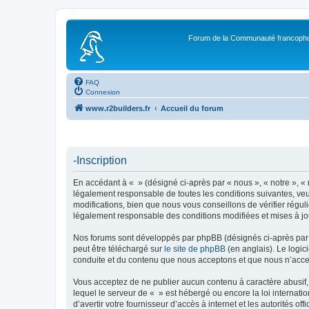
Forum de la Communauté francopho
FAQ
Connexion
www.r2builders.fr
Accueil du forum
-Inscription
En accédant à « » (désigné ci-après par « nous », « notre », « 
légalement responsable de toutes les conditions suivantes, veu
modifications, bien que nous vous conseillons de vérifier régul
légalement responsable des conditions modifiées et mises à jo
Nos forums sont développés par phpBB (désignés ci-après par «
peut être téléchargé sur
le site de phpBB
(en anglais). Le logic
conduite et du contenu que nous acceptons et que nous n’acce
Vous acceptez de ne publier aucun contenu à caractère abusif, 
lequel le serveur de « » est hébergé ou encore la loi internati
d’avertir votre fournisseur d’accès à internet et les autorités o