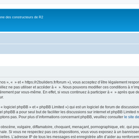
ne des constructeurs de R2
nos », « » et « https://r2builders.fr/forum »), vous acceptez d’être légalement resp
illez ne pas utiliser et accéder à « ». Nous pouvons modifier ces conditions à n’
ièrement par vous-même. En effet, si vous continuez à participer à « » après que de
ur.
 logiciel phpBB » et « phpBB Limited ») qui est un logiciel de forum de discussio
iel phpBB a pour seul but de faciliter les discussions sur internet et phpBB Limit
ptons pas. Pour plus d’informations concernant phpBB, veuillez consulter
le site 
obscène, vulgaire, diffamatoire, choquant, menaçant, pornographique, etc. qui pourr
onale. Si vous ne respectez pas ces dispositions, vous vous exposez à un bannisseme
fficielles. L’adresse IP de tous les messages est enregistrée afin d’aider au renforcem