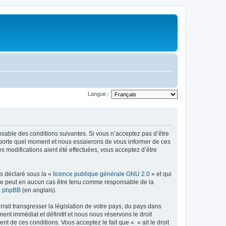
Langue :
onsable des conditions suivantes. Si vous n’acceptez pas d’être
importe quel moment et nous essaierons de vous informer de ces
s modifications aient été effectuées, vous acceptez d’être
ns déclaré sous la «
licence publique générale GNU 2.0
» et qui
ed ne peut en aucun cas être tenu comme responsable de la
de phpBB
(en anglais).
ait transgresser la législation de votre pays, du pays dans
nt immédiat et définitif et nous nous réservons le droit
ent de ces conditions. Vous acceptez le fait que « » ait le droit