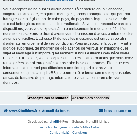
Vous acceptez de ne publier aucun contenu à caractère abusif, obscène,
vulgaire, diffamatoire, choquant, menaçant, pornographique, etc. qui pourrait
transgresser la législation de votre pays, du pays dans lequel le serveur de
« » est hébergé ou encore la loi internationale. Si vous ne respectez pas ces
dispositions, vous vous exposez à un bannissement immédiat et définitif et
nous nous réservons le droit d’avertir votre fournisseur d’accès à internet et les
autorités officielles. L’adresse IP de tous les messages est enregistrée afin
d’aider au renforcement de ces conditions. Vous acceptez le fait que « » ait le
droit de supprimer, de modifier, de déplacer ou de verrouiller n’importe quel
sujet et message à n’importe quel moment si nous estimons cela nécessaire.
En tant qu’utilisateur, vous acceptez que toutes les informations que vous avez
renseignées soient enregistrées dans notre base de données. Bien que ces
informations ne seront pas diffusées à une tierce partie sans votre
consentement, ni « », ni phpBB, ne pourront être tenus comme responsables
en cas de tentative de piratage informatique visant à compromettre vos
données.
www.r2builders.fr
Accueil du forum
Nous contacter
Développé par
phpBB
® Forum Software © phpBB Limited
Traduction française officielle
©
Miles Cellar
Confidentialité
|
Conditions