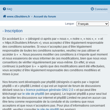
FAQ
Connexion
www.r2builders.fr
Accueil du forum
Langue :
- Inscription
En accédant à « » (désigné ci-après par « nous », « notre », « nos », « » et
« https://r2builders.fr/forum »), vous acceptez d’être légalement responsable
des conditions suivantes. Si vous n’acceptez pas d’être légalement
responsable de toutes les conditions suivantes, veuillez ne pas utiliser et
accéder à « ». Nous pouvons modifier ces conditions à n’importe quel moment
et nous essaierons de vous informer de ces modifications, bien que nous vous
conseillons de vérifier régulièrement par vous-même. En effet, si vous
continuez à participer à « » après que des modifications aient été effectuées,
vous acceptez d’être légalement responsable des conditions modifiées et
mises à jour.
Nos forums sont développés par phpBB (désignés ci-après par « logiciel
phpBB » et « phpBB Limited ») qui est un logiciel de forum de discussions
déclaré sous la «
licence publique générale GNU 2.0
» et qui peut être
téléchargé sur
le site de phpBB
(en anglais). Le logiciel phpBB a pour seul but
de faciliter les discussions sur internet et phpBB Limited ne peut en aucun cas
être tenu comme responsable de la conduite et du contenu que nous
acceptons et que nous n’acceptons pas. Pour plus d’informations concernant
phpBB, veuillez consulter
le site de phpBB
(en anglais).