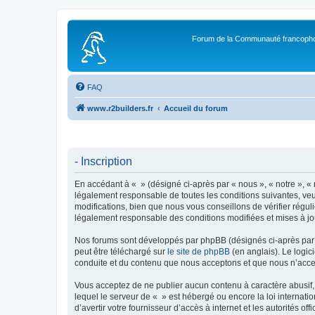
Forum de la Communauté francopho
FAQ
www.r2builders.fr
Accueil du forum
- Inscription
En accédant à « » (désigné ci-après par « nous », « notre », « 
légalement responsable de toutes les conditions suivantes, veu
modifications, bien que nous vous conseillons de vérifier régul
légalement responsable des conditions modifiées et mises à jo
Nos forums sont développés par phpBB (désignés ci-après par «
peut être téléchargé sur
le site de phpBB
(en anglais). Le logic
conduite et du contenu que nous acceptons et que nous n’acce
Vous acceptez de ne publier aucun contenu à caractère abusif, 
lequel le serveur de « » est hébergé ou encore la loi internati
d’avertir votre fournisseur d’accès à internet et les autorités o