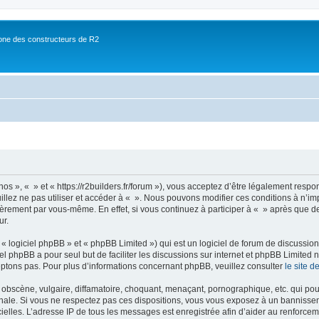
ne des constructeurs de R2
nos », « » et « https://r2builders.fr/forum »), vous acceptez d’être légalement resp
illez ne pas utiliser et accéder à « ». Nous pouvons modifier ces conditions à n’
ièrement par vous-même. En effet, si vous continuez à participer à « » après que de
ur.
 logiciel phpBB » et « phpBB Limited ») qui est un logiciel de forum de discussio
iel phpBB a pour seul but de faciliter les discussions sur internet et phpBB Limit
ptons pas. Pour plus d’informations concernant phpBB, veuillez consulter
le site 
obscène, vulgaire, diffamatoire, choquant, menaçant, pornographique, etc. qui pourr
onale. Si vous ne respectez pas ces dispositions, vous vous exposez à un bannisseme
fficielles. L’adresse IP de tous les messages est enregistrée afin d’aider au renforcem