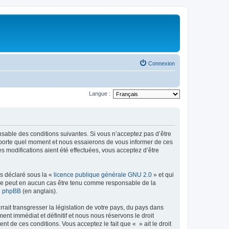
Connexion
Langue :
onsable des conditions suivantes. Si vous n’acceptez pas d’être
importe quel moment et nous essaierons de vous informer de ces
s modifications aient été effectuées, vous acceptez d’être
ns déclaré sous la «
licence publique générale GNU 2.0
» et qui
ed ne peut en aucun cas être tenu comme responsable de la
de phpBB
(en anglais).
ait transgresser la législation de votre pays, du pays dans
nt immédiat et définitif et nous nous réservons le droit
ent de ces conditions. Vous acceptez le fait que « » ait le droit