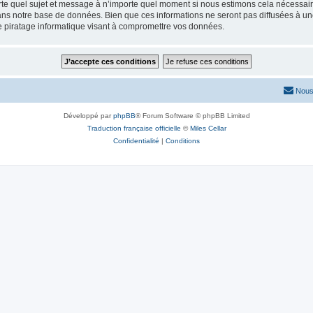
rte quel sujet et message à n’importe quel moment si nous estimons cela nécessaire.
ns notre base de données. Bien que ces informations ne seront pas diffusées à une
e piratage informatique visant à compromettre vos données.
Nous
Développé par
phpBB
® Forum Software © phpBB Limited
Traduction française officielle
©
Miles Cellar
Confidentialité
|
Conditions