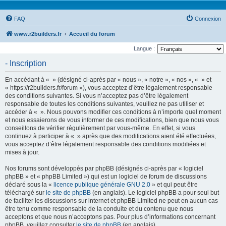
FAQ
Connexion
www.r2builders.fr
Accueil du forum
Langue :
- Inscription
En accédant à « » (désigné ci-après par « nous », « notre », « nos », « » et
« https://r2builders.fr/forum »), vous acceptez d’être légalement responsable
des conditions suivantes. Si vous n’acceptez pas d’être légalement
responsable de toutes les conditions suivantes, veuillez ne pas utiliser et
accéder à « ». Nous pouvons modifier ces conditions à n’importe quel moment
et nous essaierons de vous informer de ces modifications, bien que nous vous
conseillons de vérifier régulièrement par vous-même. En effet, si vous
continuez à participer à « » après que des modifications aient été effectuées,
vous acceptez d’être légalement responsable des conditions modifiées et
mises à jour.
Nos forums sont développés par phpBB (désignés ci-après par « logiciel
phpBB » et « phpBB Limited ») qui est un logiciel de forum de discussions
déclaré sous la «
licence publique générale GNU 2.0
» et qui peut être
téléchargé sur
le site de phpBB
(en anglais). Le logiciel phpBB a pour seul but
de faciliter les discussions sur internet et phpBB Limited ne peut en aucun cas
être tenu comme responsable de la conduite et du contenu que nous
acceptons et que nous n’acceptons pas. Pour plus d’informations concernant
phpBB, veuillez consulter
le site de phpBB
(en anglais).