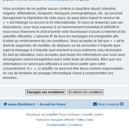
Vous acceptez de ne publier aucun contenu à caractère abusif, obscène,
vulgaire, diffamatoire, choquant, menaçant, pornographique, etc. qui pourrait
transgresser la législation de votre pays, du pays dans lequel le serveur de
« » est hébergé ou encore la loi internationale. Si vous ne respectez pas ces
dispositions, vous vous exposez à un bannissement immédiat et définitif et
nous nous réservons le droit d’avertir votre fournisseur d’accès à internet et les
autorités officielles. L’adresse IP de tous les messages est enregistrée afin
d’aider au renforcement de ces conditions. Vous acceptez le fait que « » ait le
droit de supprimer, de modifier, de déplacer ou de verrouiller n’importe quel
sujet et message à n’importe quel moment si nous estimons cela nécessaire.
En tant qu’utilisateur, vous acceptez que toutes les informations que vous avez
renseignées soient enregistrées dans notre base de données. Bien que ces
informations ne seront pas diffusées à une tierce partie sans votre
consentement, ni « », ni phpBB, ne pourront être tenus comme responsables
en cas de tentative de piratage informatique visant à compromettre vos
données.
www.r2builders.fr
Accueil du forum
Nous contacter
Développé par
phpBB
® Forum Software © phpBB Limited
Traduction française officielle
©
Miles Cellar
Confidentialité
|
Conditions