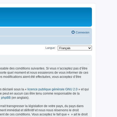
Connexion
Langue :
onsable des conditions suivantes. Si vous n’acceptez pas d’être
importe quel moment et nous essaierons de vous informer de ces
s modifications aient été effectuées, vous acceptez d’être
ns déclaré sous la «
licence publique générale GNU 2.0
» et qui
ed ne peut en aucun cas être tenu comme responsable de la
de phpBB
(en anglais).
ait transgresser la législation de votre pays, du pays dans
nt immédiat et définitif et nous nous réservons le droit
ent de ces conditions. Vous acceptez le fait que « » ait le droit