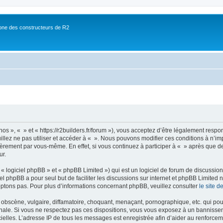
ne des constructeurs de R2
nos », « » et « https://r2builders.fr/forum »), vous acceptez d’être légalement resp
illez ne pas utiliser et accéder à « ». Nous pouvons modifier ces conditions à n’
ièrement par vous-même. En effet, si vous continuez à participer à « » après que de
ur.
 logiciel phpBB » et « phpBB Limited ») qui est un logiciel de forum de discussio
iel phpBB a pour seul but de faciliter les discussions sur internet et phpBB Limit
ptons pas. Pour plus d’informations concernant phpBB, veuillez consulter
le site 
obscène, vulgaire, diffamatoire, choquant, menaçant, pornographique, etc. qui pourr
onale. Si vous ne respectez pas ces dispositions, vous vous exposez à un bannisseme
fficielles. L’adresse IP de tous les messages est enregistrée afin d’aider au renforcem