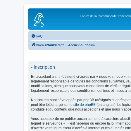
Forum de la Communauté francopho
FAQ
www.r2builders.fr
Accueil du forum
- Inscription
En accédant à « » (désigné ci-après par « nous », « notre », « 
légalement responsable de toutes les conditions suivantes, veu
modifications, bien que nous vous conseillons de vérifier régul
légalement responsable des conditions modifiées et mises à jo
Nos forums sont développés par phpBB (désignés ci-après par «
peut être téléchargé sur
le site de phpBB
(en anglais). Le logic
conduite et du contenu que nous acceptons et que nous n’acce
Vous acceptez de ne publier aucun contenu à caractère abusif, 
lequel le serveur de « » est hébergé ou encore la loi internati
d’avertir votre fournisseur d’accès à internet et les autorités o