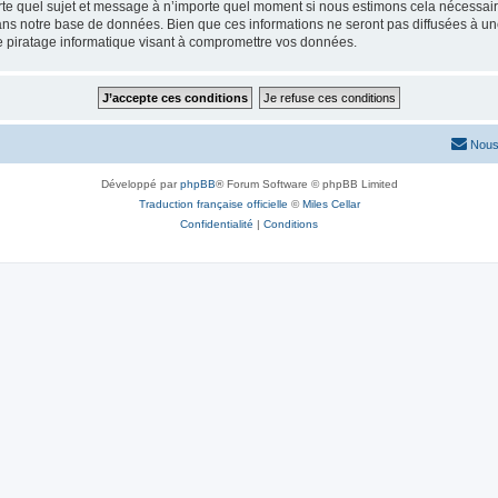
rte quel sujet et message à n’importe quel moment si nous estimons cela nécessaire.
ns notre base de données. Bien que ces informations ne seront pas diffusées à une
e piratage informatique visant à compromettre vos données.
Nous
Développé par
phpBB
® Forum Software © phpBB Limited
Traduction française officielle
©
Miles Cellar
Confidentialité
|
Conditions