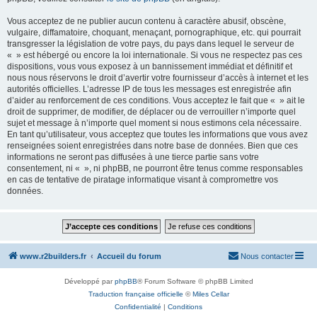
Vous acceptez de ne publier aucun contenu à caractère abusif, obscène,
vulgaire, diffamatoire, choquant, menaçant, pornographique, etc. qui pourrait
transgresser la législation de votre pays, du pays dans lequel le serveur de
« » est hébergé ou encore la loi internationale. Si vous ne respectez pas ces
dispositions, vous vous exposez à un bannissement immédiat et définitif et
nous nous réservons le droit d’avertir votre fournisseur d’accès à internet et les
autorités officielles. L’adresse IP de tous les messages est enregistrée afin
d’aider au renforcement de ces conditions. Vous acceptez le fait que « » ait le
droit de supprimer, de modifier, de déplacer ou de verrouiller n’importe quel
sujet et message à n’importe quel moment si nous estimons cela nécessaire.
En tant qu’utilisateur, vous acceptez que toutes les informations que vous avez
renseignées soient enregistrées dans notre base de données. Bien que ces
informations ne seront pas diffusées à une tierce partie sans votre
consentement, ni « », ni phpBB, ne pourront être tenus comme responsables
en cas de tentative de piratage informatique visant à compromettre vos
données.
www.r2builders.fr
Accueil du forum
Nous contacter
Développé par
phpBB
® Forum Software © phpBB Limited
Traduction française officielle
©
Miles Cellar
Confidentialité
|
Conditions