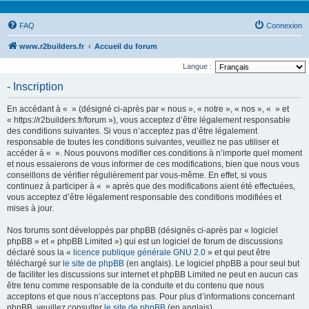
FAQ
Connexion
www.r2builders.fr
Accueil du forum
Langue :
- Inscription
En accédant à « » (désigné ci-après par « nous », « notre », « nos », « » et
« https://r2builders.fr/forum »), vous acceptez d’être légalement responsable
des conditions suivantes. Si vous n’acceptez pas d’être légalement
responsable de toutes les conditions suivantes, veuillez ne pas utiliser et
accéder à « ». Nous pouvons modifier ces conditions à n’importe quel moment
et nous essaierons de vous informer de ces modifications, bien que nous vous
conseillons de vérifier régulièrement par vous-même. En effet, si vous
continuez à participer à « » après que des modifications aient été effectuées,
vous acceptez d’être légalement responsable des conditions modifiées et
mises à jour.
Nos forums sont développés par phpBB (désignés ci-après par « logiciel
phpBB » et « phpBB Limited ») qui est un logiciel de forum de discussions
déclaré sous la «
licence publique générale GNU 2.0
» et qui peut être
téléchargé sur
le site de phpBB
(en anglais). Le logiciel phpBB a pour seul but
de faciliter les discussions sur internet et phpBB Limited ne peut en aucun cas
être tenu comme responsable de la conduite et du contenu que nous
acceptons et que nous n’acceptons pas. Pour plus d’informations concernant
phpBB, veuillez consulter
le site de phpBB
(en anglais).