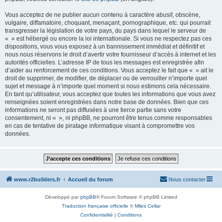
Vous acceptez de ne publier aucun contenu à caractère abusif, obscène,
vulgaire, diffamatoire, choquant, menaçant, pornographique, etc. qui pourrait
transgresser la législation de votre pays, du pays dans lequel le serveur de
« » est hébergé ou encore la loi internationale. Si vous ne respectez pas ces
dispositions, vous vous exposez à un bannissement immédiat et définitif et
nous nous réservons le droit d’avertir votre fournisseur d’accès à internet et les
autorités officielles. L’adresse IP de tous les messages est enregistrée afin
d’aider au renforcement de ces conditions. Vous acceptez le fait que « » ait le
droit de supprimer, de modifier, de déplacer ou de verrouiller n’importe quel
sujet et message à n’importe quel moment si nous estimons cela nécessaire.
En tant qu’utilisateur, vous acceptez que toutes les informations que vous avez
renseignées soient enregistrées dans notre base de données. Bien que ces
informations ne seront pas diffusées à une tierce partie sans votre
consentement, ni « », ni phpBB, ne pourront être tenus comme responsables
en cas de tentative de piratage informatique visant à compromettre vos
données.
www.r2builders.fr
Accueil du forum
Nous contacter
Développé par
phpBB
® Forum Software © phpBB Limited
Traduction française officielle
©
Miles Cellar
Confidentialité
|
Conditions