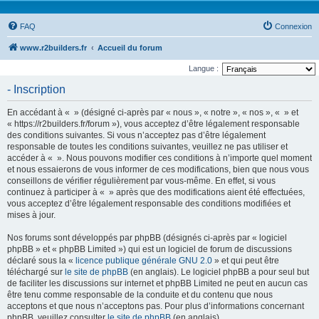
FAQ
Connexion
www.r2builders.fr
Accueil du forum
Langue :
- Inscription
En accédant à « » (désigné ci-après par « nous », « notre », « nos », « » et
« https://r2builders.fr/forum »), vous acceptez d’être légalement responsable
des conditions suivantes. Si vous n’acceptez pas d’être légalement
responsable de toutes les conditions suivantes, veuillez ne pas utiliser et
accéder à « ». Nous pouvons modifier ces conditions à n’importe quel moment
et nous essaierons de vous informer de ces modifications, bien que nous vous
conseillons de vérifier régulièrement par vous-même. En effet, si vous
continuez à participer à « » après que des modifications aient été effectuées,
vous acceptez d’être légalement responsable des conditions modifiées et
mises à jour.
Nos forums sont développés par phpBB (désignés ci-après par « logiciel
phpBB » et « phpBB Limited ») qui est un logiciel de forum de discussions
déclaré sous la «
licence publique générale GNU 2.0
» et qui peut être
téléchargé sur
le site de phpBB
(en anglais). Le logiciel phpBB a pour seul but
de faciliter les discussions sur internet et phpBB Limited ne peut en aucun cas
être tenu comme responsable de la conduite et du contenu que nous
acceptons et que nous n’acceptons pas. Pour plus d’informations concernant
phpBB, veuillez consulter
le site de phpBB
(en anglais).