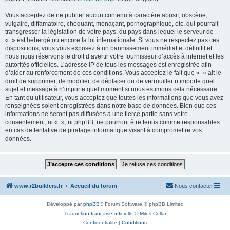
Vous acceptez de ne publier aucun contenu à caractère abusif, obscène,
vulgaire, diffamatoire, choquant, menaçant, pornographique, etc. qui pourrait
transgresser la législation de votre pays, du pays dans lequel le serveur de
« » est hébergé ou encore la loi internationale. Si vous ne respectez pas ces
dispositions, vous vous exposez à un bannissement immédiat et définitif et
nous nous réservons le droit d’avertir votre fournisseur d’accès à internet et les
autorités officielles. L’adresse IP de tous les messages est enregistrée afin
d’aider au renforcement de ces conditions. Vous acceptez le fait que « » ait le
droit de supprimer, de modifier, de déplacer ou de verrouiller n’importe quel
sujet et message à n’importe quel moment si nous estimons cela nécessaire.
En tant qu’utilisateur, vous acceptez que toutes les informations que vous avez
renseignées soient enregistrées dans notre base de données. Bien que ces
informations ne seront pas diffusées à une tierce partie sans votre
consentement, ni « », ni phpBB, ne pourront être tenus comme responsables
en cas de tentative de piratage informatique visant à compromettre vos
données.
www.r2builders.fr
Accueil du forum
Nous contacter
Développé par
phpBB
® Forum Software © phpBB Limited
Traduction française officielle
©
Miles Cellar
Confidentialité
|
Conditions