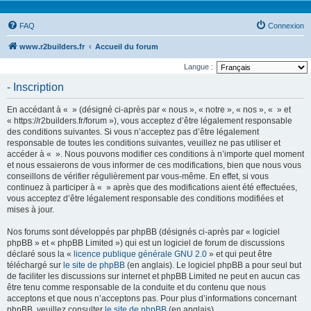
FAQ
Connexion
www.r2builders.fr
Accueil du forum
Langue :
- Inscription
En accédant à « » (désigné ci-après par « nous », « notre », « nos », « » et
« https://r2builders.fr/forum »), vous acceptez d’être légalement responsable
des conditions suivantes. Si vous n’acceptez pas d’être légalement
responsable de toutes les conditions suivantes, veuillez ne pas utiliser et
accéder à « ». Nous pouvons modifier ces conditions à n’importe quel moment
et nous essaierons de vous informer de ces modifications, bien que nous vous
conseillons de vérifier régulièrement par vous-même. En effet, si vous
continuez à participer à « » après que des modifications aient été effectuées,
vous acceptez d’être légalement responsable des conditions modifiées et
mises à jour.
Nos forums sont développés par phpBB (désignés ci-après par « logiciel
phpBB » et « phpBB Limited ») qui est un logiciel de forum de discussions
déclaré sous la «
licence publique générale GNU 2.0
» et qui peut être
téléchargé sur
le site de phpBB
(en anglais). Le logiciel phpBB a pour seul but
de faciliter les discussions sur internet et phpBB Limited ne peut en aucun cas
être tenu comme responsable de la conduite et du contenu que nous
acceptons et que nous n’acceptons pas. Pour plus d’informations concernant
phpBB, veuillez consulter
le site de phpBB
(en anglais).