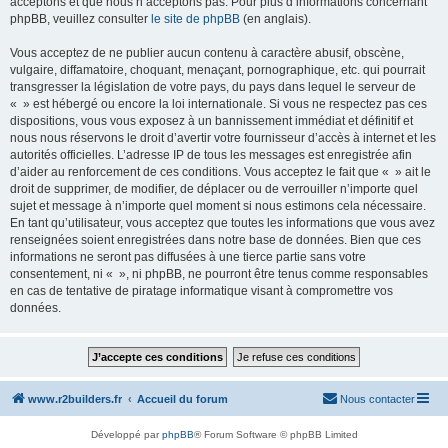
acceptons et que nous n’acceptons pas. Pour plus d’informations concernant
phpBB, veuillez consulter
le site de phpBB
(en anglais).
Vous acceptez de ne publier aucun contenu à caractère abusif, obscène,
vulgaire, diffamatoire, choquant, menaçant, pornographique, etc. qui pourrait
transgresser la législation de votre pays, du pays dans lequel le serveur de
« » est hébergé ou encore la loi internationale. Si vous ne respectez pas ces
dispositions, vous vous exposez à un bannissement immédiat et définitif et
nous nous réservons le droit d’avertir votre fournisseur d’accès à internet et les
autorités officielles. L’adresse IP de tous les messages est enregistrée afin
d’aider au renforcement de ces conditions. Vous acceptez le fait que « » ait le
droit de supprimer, de modifier, de déplacer ou de verrouiller n’importe quel
sujet et message à n’importe quel moment si nous estimons cela nécessaire.
En tant qu’utilisateur, vous acceptez que toutes les informations que vous avez
renseignées soient enregistrées dans notre base de données. Bien que ces
informations ne seront pas diffusées à une tierce partie sans votre
consentement, ni « », ni phpBB, ne pourront être tenus comme responsables
en cas de tentative de piratage informatique visant à compromettre vos
données.
www.r2builders.fr
Accueil du forum
Nous contacter
Développé par
phpBB
® Forum Software © phpBB Limited