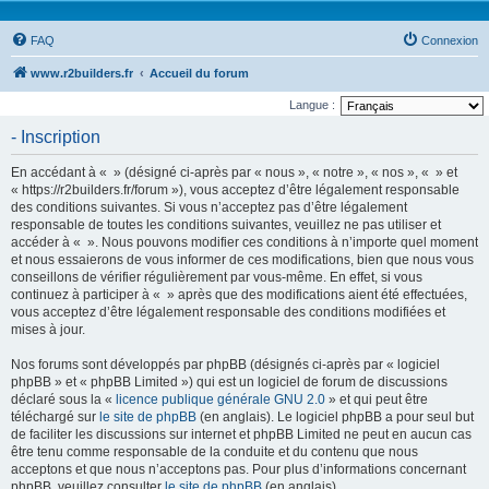
FAQ
Connexion
www.r2builders.fr
Accueil du forum
Langue :
- Inscription
En accédant à « » (désigné ci-après par « nous », « notre », « nos », « » et
« https://r2builders.fr/forum »), vous acceptez d’être légalement responsable
des conditions suivantes. Si vous n’acceptez pas d’être légalement
responsable de toutes les conditions suivantes, veuillez ne pas utiliser et
accéder à « ». Nous pouvons modifier ces conditions à n’importe quel moment
et nous essaierons de vous informer de ces modifications, bien que nous vous
conseillons de vérifier régulièrement par vous-même. En effet, si vous
continuez à participer à « » après que des modifications aient été effectuées,
vous acceptez d’être légalement responsable des conditions modifiées et
mises à jour.
Nos forums sont développés par phpBB (désignés ci-après par « logiciel
phpBB » et « phpBB Limited ») qui est un logiciel de forum de discussions
déclaré sous la «
licence publique générale GNU 2.0
» et qui peut être
téléchargé sur
le site de phpBB
(en anglais). Le logiciel phpBB a pour seul but
de faciliter les discussions sur internet et phpBB Limited ne peut en aucun cas
être tenu comme responsable de la conduite et du contenu que nous
acceptons et que nous n’acceptons pas. Pour plus d’informations concernant
phpBB, veuillez consulter
le site de phpBB
(en anglais).