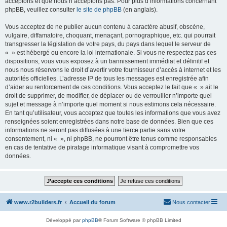
acceptons et que nous n’acceptons pas. Pour plus d’informations concernant
phpBB, veuillez consulter
le site de phpBB
(en anglais).
Vous acceptez de ne publier aucun contenu à caractère abusif, obscène,
vulgaire, diffamatoire, choquant, menaçant, pornographique, etc. qui pourrait
transgresser la législation de votre pays, du pays dans lequel le serveur de
« » est hébergé ou encore la loi internationale. Si vous ne respectez pas ces
dispositions, vous vous exposez à un bannissement immédiat et définitif et
nous nous réservons le droit d’avertir votre fournisseur d’accès à internet et les
autorités officielles. L’adresse IP de tous les messages est enregistrée afin
d’aider au renforcement de ces conditions. Vous acceptez le fait que « » ait le
droit de supprimer, de modifier, de déplacer ou de verrouiller n’importe quel
sujet et message à n’importe quel moment si nous estimons cela nécessaire.
En tant qu’utilisateur, vous acceptez que toutes les informations que vous avez
renseignées soient enregistrées dans notre base de données. Bien que ces
informations ne seront pas diffusées à une tierce partie sans votre
consentement, ni « », ni phpBB, ne pourront être tenus comme responsables
en cas de tentative de piratage informatique visant à compromettre vos
données.
www.r2builders.fr
Accueil du forum
Nous contacter
Développé par
phpBB
® Forum Software © phpBB Limited