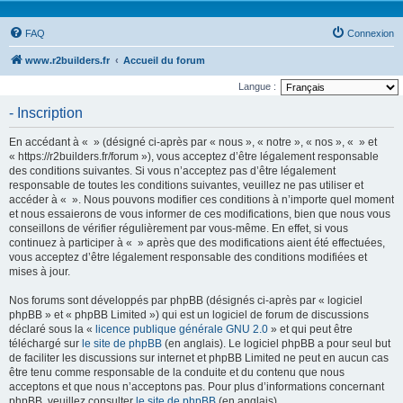
FAQ
Connexion
www.r2builders.fr
Accueil du forum
Langue :
- Inscription
En accédant à « » (désigné ci-après par « nous », « notre », « nos », « » et
« https://r2builders.fr/forum »), vous acceptez d’être légalement responsable
des conditions suivantes. Si vous n’acceptez pas d’être légalement
responsable de toutes les conditions suivantes, veuillez ne pas utiliser et
accéder à « ». Nous pouvons modifier ces conditions à n’importe quel moment
et nous essaierons de vous informer de ces modifications, bien que nous vous
conseillons de vérifier régulièrement par vous-même. En effet, si vous
continuez à participer à « » après que des modifications aient été effectuées,
vous acceptez d’être légalement responsable des conditions modifiées et
mises à jour.
Nos forums sont développés par phpBB (désignés ci-après par « logiciel
phpBB » et « phpBB Limited ») qui est un logiciel de forum de discussions
déclaré sous la «
licence publique générale GNU 2.0
» et qui peut être
téléchargé sur
le site de phpBB
(en anglais). Le logiciel phpBB a pour seul but
de faciliter les discussions sur internet et phpBB Limited ne peut en aucun cas
être tenu comme responsable de la conduite et du contenu que nous
acceptons et que nous n’acceptons pas. Pour plus d’informations concernant
phpBB, veuillez consulter
le site de phpBB
(en anglais).