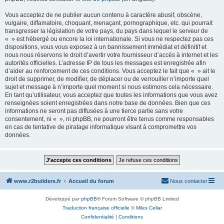
Vous acceptez de ne publier aucun contenu à caractère abusif, obscène,
vulgaire, diffamatoire, choquant, menaçant, pornographique, etc. qui pourrait
transgresser la législation de votre pays, du pays dans lequel le serveur de
« » est hébergé ou encore la loi internationale. Si vous ne respectez pas ces
dispositions, vous vous exposez à un bannissement immédiat et définitif et
nous nous réservons le droit d’avertir votre fournisseur d’accès à internet et les
autorités officielles. L’adresse IP de tous les messages est enregistrée afin
d’aider au renforcement de ces conditions. Vous acceptez le fait que « » ait le
droit de supprimer, de modifier, de déplacer ou de verrouiller n’importe quel
sujet et message à n’importe quel moment si nous estimons cela nécessaire.
En tant qu’utilisateur, vous acceptez que toutes les informations que vous avez
renseignées soient enregistrées dans notre base de données. Bien que ces
informations ne seront pas diffusées à une tierce partie sans votre
consentement, ni « », ni phpBB, ne pourront être tenus comme responsables
en cas de tentative de piratage informatique visant à compromettre vos
données.
www.r2builders.fr
Accueil du forum
Nous contacter
Développé par
phpBB
® Forum Software © phpBB Limited
Traduction française officielle
©
Miles Cellar
Confidentialité
|
Conditions