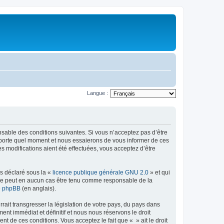
Langue :
onsable des conditions suivantes. Si vous n’acceptez pas d’être
importe quel moment et nous essaierons de vous informer de ces
s modifications aient été effectuées, vous acceptez d’être
ns déclaré sous la «
licence publique générale GNU 2.0
» et qui
ed ne peut en aucun cas être tenu comme responsable de la
de phpBB
(en anglais).
ait transgresser la législation de votre pays, du pays dans
nt immédiat et définitif et nous nous réservons le droit
ent de ces conditions. Vous acceptez le fait que « » ait le droit