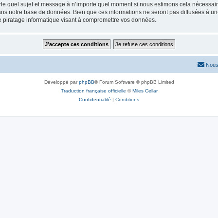
rte quel sujet et message à n’importe quel moment si nous estimons cela nécessaire.
ns notre base de données. Bien que ces informations ne seront pas diffusées à une
e piratage informatique visant à compromettre vos données.
Nous
Développé par
phpBB
® Forum Software © phpBB Limited
Traduction française officielle
©
Miles Cellar
Confidentialité
|
Conditions