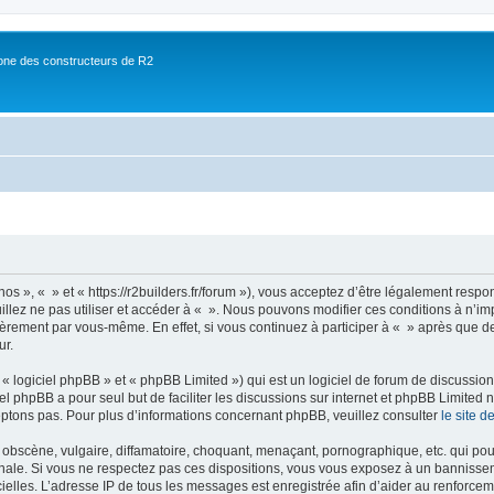
ne des constructeurs de R2
nos », « » et « https://r2builders.fr/forum »), vous acceptez d’être légalement resp
illez ne pas utiliser et accéder à « ». Nous pouvons modifier ces conditions à n’
ièrement par vous-même. En effet, si vous continuez à participer à « » après que de
ur.
 logiciel phpBB » et « phpBB Limited ») qui est un logiciel de forum de discussio
iel phpBB a pour seul but de faciliter les discussions sur internet et phpBB Limit
ptons pas. Pour plus d’informations concernant phpBB, veuillez consulter
le site 
obscène, vulgaire, diffamatoire, choquant, menaçant, pornographique, etc. qui pourr
onale. Si vous ne respectez pas ces dispositions, vous vous exposez à un bannisseme
fficielles. L’adresse IP de tous les messages est enregistrée afin d’aider au renforcem