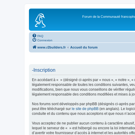
Forum de la Communauté francopho
FAQ
Connexion
www.r2builders.fr
Accueil du forum
-Inscription
En accédant à « » (désigné ci-après par « nous », « notre », « 
légalement responsable de toutes les conditions suivantes, veu
modifications, bien que nous vous conseillons de vérifier régul
légalement responsable des conditions modifiées et mises à jo
Nos forums sont développés par phpBB (désignés ci-après par «
peut être téléchargé sur
le site de phpBB
(en anglais). Le logic
conduite et du contenu que nous acceptons et que nous n’acce
Vous acceptez de ne publier aucun contenu à caractère abusif, 
lequel le serveur de « » est hébergé ou encore la loi internati
d’avertir votre fournisseur d’accès à internet et les autorités o