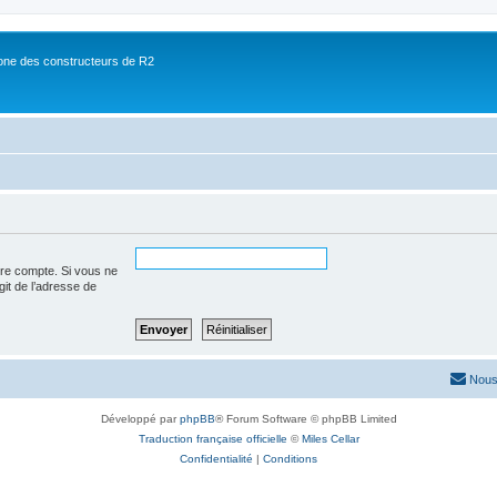
ne des constructeurs de R2
tre compte. Si vous ne
agit de l’adresse de
Nous
Développé par
phpBB
® Forum Software © phpBB Limited
Traduction française officielle
©
Miles Cellar
Confidentialité
|
Conditions