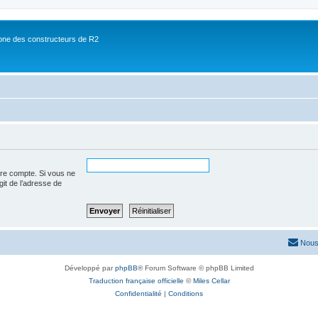
ne des constructeurs de R2
tre compte. Si vous ne
agit de l’adresse de
Nous
Développé par
phpBB
® Forum Software © phpBB Limited
Traduction française officielle
©
Miles Cellar
Confidentialité
|
Conditions