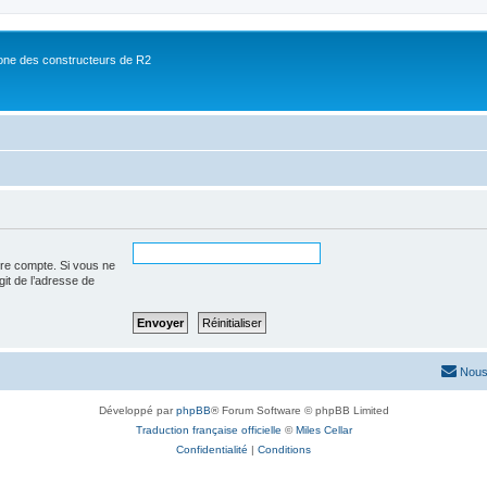
ne des constructeurs de R2
tre compte. Si vous ne
agit de l’adresse de
Nous
Développé par
phpBB
® Forum Software © phpBB Limited
Traduction française officielle
©
Miles Cellar
Confidentialité
|
Conditions