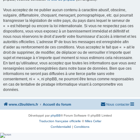
Vous acceptez de ne publier aucun contenu à caractère abusif, obscène,
vulgaire, diffamatoire, choquant, menaçant, pornographique, etc. qui pourrait
transgresser la législation de votre pays, du pays dans lequel le serveur de
« » est hébergé ou encore la loi internationale. Si vous ne respectez pas ces
dispositions, vous vous exposez à un bannissement immédiat et définitif et
nous nous réservons le droit d’avertir votre fournisseur d’accès à internet et les
autorités officielles. L’adresse IP de tous les messages est enregistrée afin
d’aider au renforcement de ces conditions. Vous acceptez le fait que « » ait le
droit de supprimer, de modifier, de déplacer ou de verrouiller n’importe quel
sujet et message à n’importe quel moment si nous estimons cela nécessaire.
En tant qu’utilisateur, vous acceptez que toutes les informations que vous avez
renseignées soient enregistrées dans notre base de données. Bien que ces
informations ne seront pas diffusées à une tierce partie sans votre
consentement, ni « », ni phpBB, ne pourront être tenus comme responsables
en cas de tentative de piratage informatique visant à compromettre vos
données.
www.r2builders.fr
Accueil du forum
Nous contacter
Développé par
phpBB
® Forum Software © phpBB Limited
Traduction française officielle
©
Miles Cellar
Confidentialité
|
Conditions