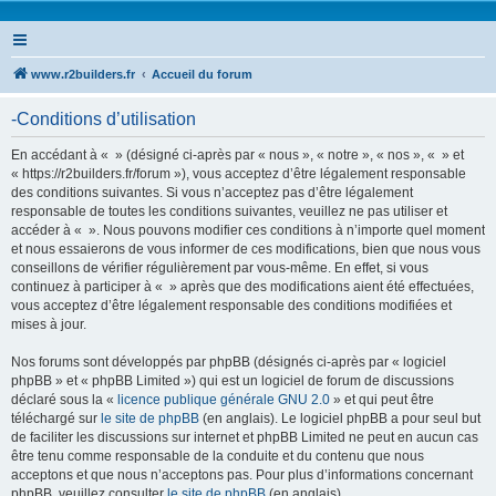
www.r2builders.fr
Accueil du forum
-Conditions d’utilisation
En accédant à « » (désigné ci-après par « nous », « notre », « nos », « » et
« https://r2builders.fr/forum »), vous acceptez d’être légalement responsable
des conditions suivantes. Si vous n’acceptez pas d’être légalement
responsable de toutes les conditions suivantes, veuillez ne pas utiliser et
accéder à « ». Nous pouvons modifier ces conditions à n’importe quel moment
et nous essaierons de vous informer de ces modifications, bien que nous vous
conseillons de vérifier régulièrement par vous-même. En effet, si vous
continuez à participer à « » après que des modifications aient été effectuées,
vous acceptez d’être légalement responsable des conditions modifiées et
mises à jour.
Nos forums sont développés par phpBB (désignés ci-après par « logiciel
phpBB » et « phpBB Limited ») qui est un logiciel de forum de discussions
déclaré sous la «
licence publique générale GNU 2.0
» et qui peut être
téléchargé sur
le site de phpBB
(en anglais). Le logiciel phpBB a pour seul but
de faciliter les discussions sur internet et phpBB Limited ne peut en aucun cas
être tenu comme responsable de la conduite et du contenu que nous
acceptons et que nous n’acceptons pas. Pour plus d’informations concernant
phpBB, veuillez consulter
le site de phpBB
(en anglais).