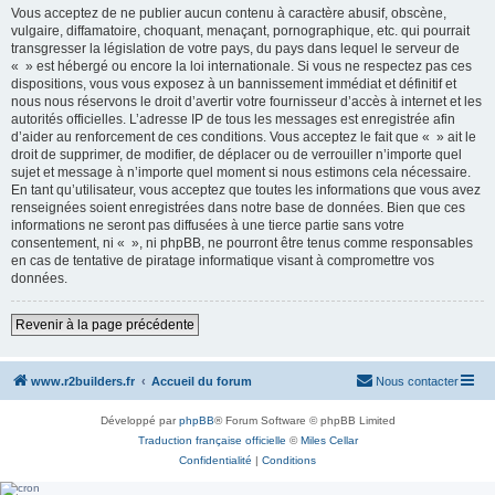
Vous acceptez de ne publier aucun contenu à caractère abusif, obscène,
vulgaire, diffamatoire, choquant, menaçant, pornographique, etc. qui pourrait
transgresser la législation de votre pays, du pays dans lequel le serveur de
« » est hébergé ou encore la loi internationale. Si vous ne respectez pas ces
dispositions, vous vous exposez à un bannissement immédiat et définitif et
nous nous réservons le droit d’avertir votre fournisseur d’accès à internet et les
autorités officielles. L’adresse IP de tous les messages est enregistrée afin
d’aider au renforcement de ces conditions. Vous acceptez le fait que « » ait le
droit de supprimer, de modifier, de déplacer ou de verrouiller n’importe quel
sujet et message à n’importe quel moment si nous estimons cela nécessaire.
En tant qu’utilisateur, vous acceptez que toutes les informations que vous avez
renseignées soient enregistrées dans notre base de données. Bien que ces
informations ne seront pas diffusées à une tierce partie sans votre
consentement, ni « », ni phpBB, ne pourront être tenus comme responsables
en cas de tentative de piratage informatique visant à compromettre vos
données.
Revenir à la page précédente
www.r2builders.fr
Accueil du forum
Nous contacter
Développé par
phpBB
® Forum Software © phpBB Limited
Traduction française officielle
©
Miles Cellar
Confidentialité
|
Conditions