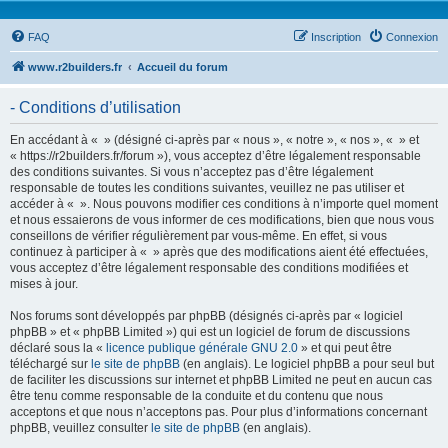
FAQ
Inscription
Connexion
www.r2builders.fr
Accueil du forum
- Conditions d’utilisation
En accédant à « » (désigné ci-après par « nous », « notre », « nos », « » et
« https://r2builders.fr/forum »), vous acceptez d’être légalement responsable
des conditions suivantes. Si vous n’acceptez pas d’être légalement
responsable de toutes les conditions suivantes, veuillez ne pas utiliser et
accéder à « ». Nous pouvons modifier ces conditions à n’importe quel moment
et nous essaierons de vous informer de ces modifications, bien que nous vous
conseillons de vérifier régulièrement par vous-même. En effet, si vous
continuez à participer à « » après que des modifications aient été effectuées,
vous acceptez d’être légalement responsable des conditions modifiées et
mises à jour.
Nos forums sont développés par phpBB (désignés ci-après par « logiciel
phpBB » et « phpBB Limited ») qui est un logiciel de forum de discussions
déclaré sous la «
licence publique générale GNU 2.0
» et qui peut être
téléchargé sur
le site de phpBB
(en anglais). Le logiciel phpBB a pour seul but
de faciliter les discussions sur internet et phpBB Limited ne peut en aucun cas
être tenu comme responsable de la conduite et du contenu que nous
acceptons et que nous n’acceptons pas. Pour plus d’informations concernant
phpBB, veuillez consulter
le site de phpBB
(en anglais).