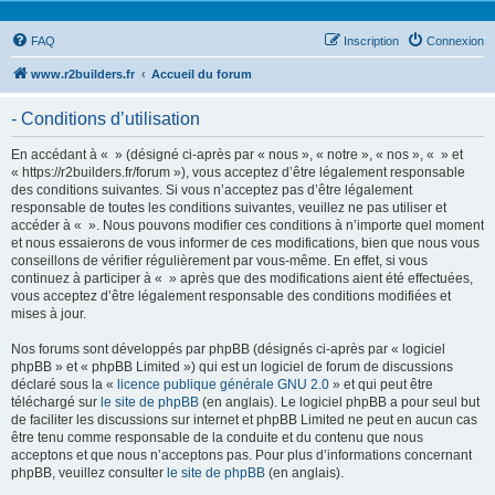
FAQ
Inscription
Connexion
www.r2builders.fr
Accueil du forum
- Conditions d’utilisation
En accédant à « » (désigné ci-après par « nous », « notre », « nos », « » et
« https://r2builders.fr/forum »), vous acceptez d’être légalement responsable
des conditions suivantes. Si vous n’acceptez pas d’être légalement
responsable de toutes les conditions suivantes, veuillez ne pas utiliser et
accéder à « ». Nous pouvons modifier ces conditions à n’importe quel moment
et nous essaierons de vous informer de ces modifications, bien que nous vous
conseillons de vérifier régulièrement par vous-même. En effet, si vous
continuez à participer à « » après que des modifications aient été effectuées,
vous acceptez d’être légalement responsable des conditions modifiées et
mises à jour.
Nos forums sont développés par phpBB (désignés ci-après par « logiciel
phpBB » et « phpBB Limited ») qui est un logiciel de forum de discussions
déclaré sous la «
licence publique générale GNU 2.0
» et qui peut être
téléchargé sur
le site de phpBB
(en anglais). Le logiciel phpBB a pour seul but
de faciliter les discussions sur internet et phpBB Limited ne peut en aucun cas
être tenu comme responsable de la conduite et du contenu que nous
acceptons et que nous n’acceptons pas. Pour plus d’informations concernant
phpBB, veuillez consulter
le site de phpBB
(en anglais).