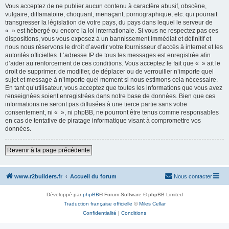
Vous acceptez de ne publier aucun contenu à caractère abusif, obscène,
vulgaire, diffamatoire, choquant, menaçant, pornographique, etc. qui pourrait
transgresser la législation de votre pays, du pays dans lequel le serveur de
« » est hébergé ou encore la loi internationale. Si vous ne respectez pas ces
dispositions, vous vous exposez à un bannissement immédiat et définitif et
nous nous réservons le droit d’avertir votre fournisseur d’accès à internet et les
autorités officielles. L’adresse IP de tous les messages est enregistrée afin
d’aider au renforcement de ces conditions. Vous acceptez le fait que « » ait le
droit de supprimer, de modifier, de déplacer ou de verrouiller n’importe quel
sujet et message à n’importe quel moment si nous estimons cela nécessaire.
En tant qu’utilisateur, vous acceptez que toutes les informations que vous avez
renseignées soient enregistrées dans notre base de données. Bien que ces
informations ne seront pas diffusées à une tierce partie sans votre
consentement, ni « », ni phpBB, ne pourront être tenus comme responsables
en cas de tentative de piratage informatique visant à compromettre vos
données.
Revenir à la page précédente
www.r2builders.fr
Accueil du forum
Nous contacter
Développé par
phpBB
® Forum Software © phpBB Limited
Traduction française officielle
©
Miles Cellar
Confidentialité
|
Conditions