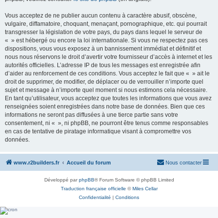
Vous acceptez de ne publier aucun contenu à caractère abusif, obscène,
vulgaire, diffamatoire, choquant, menaçant, pornographique, etc. qui pourrait
transgresser la législation de votre pays, du pays dans lequel le serveur de
« » est hébergé ou encore la loi internationale. Si vous ne respectez pas ces
dispositions, vous vous exposez à un bannissement immédiat et définitif et
nous nous réservons le droit d’avertir votre fournisseur d’accès à internet et les
autorités officielles. L’adresse IP de tous les messages est enregistrée afin
d’aider au renforcement de ces conditions. Vous acceptez le fait que « » ait le
droit de supprimer, de modifier, de déplacer ou de verrouiller n’importe quel
sujet et message à n’importe quel moment si nous estimons cela nécessaire.
En tant qu’utilisateur, vous acceptez que toutes les informations que vous avez
renseignées soient enregistrées dans notre base de données. Bien que ces
informations ne seront pas diffusées à une tierce partie sans votre
consentement, ni « », ni phpBB, ne pourront être tenus comme responsables
en cas de tentative de piratage informatique visant à compromettre vos
données.
www.r2builders.fr
Accueil du forum
Nous contacter
Développé par
phpBB
® Forum Software © phpBB Limited
Traduction française officielle
©
Miles Cellar
Confidentialité
|
Conditions