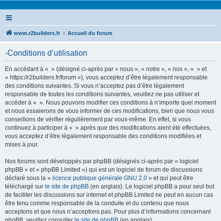
www.r2builders.fr
Accueil du forum
-Conditions d’utilisation
En accédant à « » (désigné ci-après par « nous », « notre », « nos », « » et
« https://r2builders.fr/forum »), vous acceptez d’être légalement responsable
des conditions suivantes. Si vous n’acceptez pas d’être légalement
responsable de toutes les conditions suivantes, veuillez ne pas utiliser et
accéder à « ». Nous pouvons modifier ces conditions à n’importe quel moment
et nous essaierons de vous informer de ces modifications, bien que nous vous
conseillons de vérifier régulièrement par vous-même. En effet, si vous
continuez à participer à « » après que des modifications aient été effectuées,
vous acceptez d’être légalement responsable des conditions modifiées et
mises à jour.
Nos forums sont développés par phpBB (désignés ci-après par « logiciel
phpBB » et « phpBB Limited ») qui est un logiciel de forum de discussions
déclaré sous la «
licence publique générale GNU 2.0
» et qui peut être
téléchargé sur
le site de phpBB
(en anglais). Le logiciel phpBB a pour seul but
de faciliter les discussions sur internet et phpBB Limited ne peut en aucun cas
être tenu comme responsable de la conduite et du contenu que nous
acceptons et que nous n’acceptons pas. Pour plus d’informations concernant
phpBB, veuillez consulter
le site de phpBB
(en anglais).