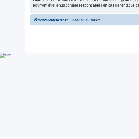
informations que vous avez renseignées soient enregistrées da
pourront être tenus comme responsables en cas de tentative d
www.r2builders.fr
Accueil du forum