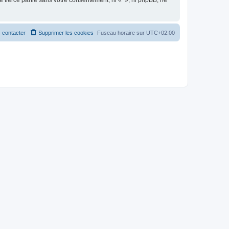
 tierce partie sans votre consentement, ni « », ni phpBB, ne
 contacter
Supprimer les cookies
Fuseau horaire sur
UTC+02:00