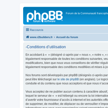
Forum de la Communauté francopho
Raccourcis
www.r2builders.fr
Accueil du forum
-Conditions d’utilisation
En accédant à « » (désigné ci-après par « nous », « notre », « 
légalement responsable de toutes les conditions suivantes, veu
modifications, bien que nous vous conseillons de vérifier régul
légalement responsable des conditions modifiées et mises à jo
Nos forums sont développés par phpBB (désignés ci-après par «
peut être téléchargé sur
le site de phpBB
(en anglais). Le logic
conduite et du contenu que nous acceptons et que nous n’acce
Vous acceptez de ne publier aucun contenu à caractère abusif, 
lequel le serveur de « » est hébergé ou encore la loi internati
d’avertir votre fournisseur d’accès à internet et les autorités o
de supprimer, de modifier, de déplacer ou de verrouiller n’impo