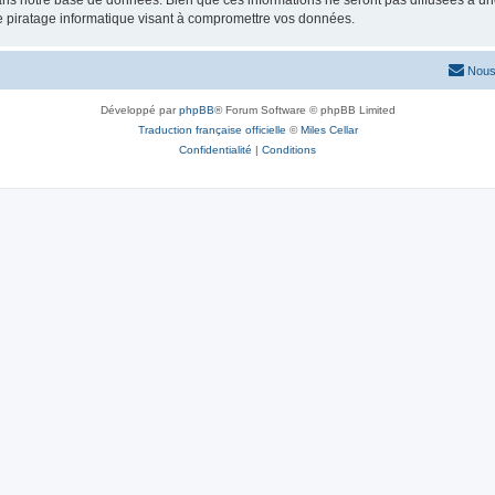
ns notre base de données. Bien que ces informations ne seront pas diffusées à une
e piratage informatique visant à compromettre vos données.
Nous
Développé par
phpBB
® Forum Software © phpBB Limited
Traduction française officielle
©
Miles Cellar
Confidentialité
|
Conditions