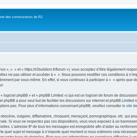
ne des constructeurs de R2
nos », « » et « https://r2builders.fr/forum »), vous acceptez d’être légalement resp
illez ne pas utiliser et accéder à « ». Nous pouvons modifier ces conditions à n’
ièrement par vous-même. En effet, si vous continuez à participer à « » après que de
ur.
 logiciel phpBB » et « phpBB Limited ») qui est un logiciel de forum de discussio
iel phpBB a pour seul but de faciliter les discussions sur internet et phpBB Limit
ptons pas. Pour plus d’informations concernant phpBB, veuillez consulter
le site 
obscène, vulgaire, diffamatoire, choquant, menaçant, pornographique, etc. qui pourr
onale. Si vous ne respectez pas ces dispositions, vous vous exposez à un bannisseme
fficielles. L’adresse IP de tous les messages est enregistrée afin d’aider au renforcem
rte quel sujet et message à n’importe quel moment si nous estimons cela nécessaire.