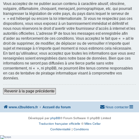
Vous acceptez de ne publier aucun contenu à caractère abusif, obscène,
vulgaire, diffamatoire, choquant, menaçant, pornographique, etc. qui pourrait
transgresser la législation de votre pays, du pays dans lequel le serveur de
« » est hébergé ou encore la loi internationale. Si vous ne respectez pas ces
dispositions, vous vous exposez à un bannissement immédiat et définitif et
nous nous réservons le droit d’avertir votre fournisseur d’accès à internet et les
autorités officielles. L’adresse IP de tous les messages est enregistrée afin
d’aider au renforcement de ces conditions. Vous acceptez le fait que « » ait le
droit de supprimer, de modifier, de déplacer ou de verrouiller n’importe quel
sujet et message à n’importe quel moment si nous estimons cela nécessaire.
En tant qu’utilisateur, vous acceptez que toutes les informations que vous avez
renseignées soient enregistrées dans notre base de données. Bien que ces
informations ne seront pas diffusées à une tierce partie sans votre
consentement, ni « », ni phpBB, ne pourront être tenus comme responsables
en cas de tentative de piratage informatique visant à compromettre vos
données.
Revenir à la page précédente
www.r2builders.fr
Accueil du forum
Nous contacter
Développé par
phpBB
® Forum Software © phpBB Limited
Traduction française officielle
©
Miles Cellar
Confidentialité
|
Conditions