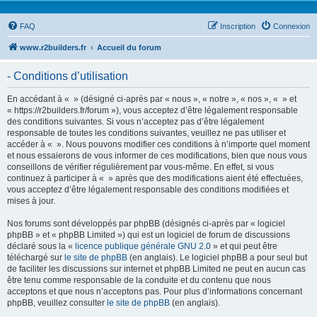
FAQ
Inscription
Connexion
www.r2builders.fr
Accueil du forum
- Conditions d’utilisation
En accédant à « » (désigné ci-après par « nous », « notre », « nos », « » et
« https://r2builders.fr/forum »), vous acceptez d’être légalement responsable
des conditions suivantes. Si vous n’acceptez pas d’être légalement
responsable de toutes les conditions suivantes, veuillez ne pas utiliser et
accéder à « ». Nous pouvons modifier ces conditions à n’importe quel moment
et nous essaierons de vous informer de ces modifications, bien que nous vous
conseillons de vérifier régulièrement par vous-même. En effet, si vous
continuez à participer à « » après que des modifications aient été effectuées,
vous acceptez d’être légalement responsable des conditions modifiées et
mises à jour.
Nos forums sont développés par phpBB (désignés ci-après par « logiciel
phpBB » et « phpBB Limited ») qui est un logiciel de forum de discussions
déclaré sous la «
licence publique générale GNU 2.0
» et qui peut être
téléchargé sur
le site de phpBB
(en anglais). Le logiciel phpBB a pour seul but
de faciliter les discussions sur internet et phpBB Limited ne peut en aucun cas
être tenu comme responsable de la conduite et du contenu que nous
acceptons et que nous n’acceptons pas. Pour plus d’informations concernant
phpBB, veuillez consulter
le site de phpBB
(en anglais).