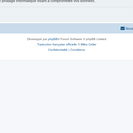
e piratage informatique visant à compromettre vos données.
Nous
Développé par
phpBB
® Forum Software © phpBB Limited
Traduction française officielle
©
Miles Cellar
Confidentialité
|
Conditions