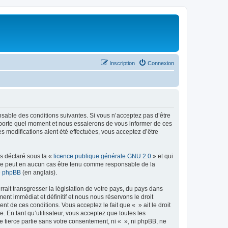
Inscription
Connexion
onsable des conditions suivantes. Si vous n’acceptez pas d’être
importe quel moment et nous essaierons de vous informer de ces
s modifications aient été effectuées, vous acceptez d’être
ns déclaré sous la «
licence publique générale GNU 2.0
» et qui
ed ne peut en aucun cas être tenu comme responsable de la
de phpBB
(en anglais).
ait transgresser la législation de votre pays, du pays dans
nt immédiat et définitif et nous nous réservons le droit
ent de ces conditions. Vous acceptez le fait que « » ait le droit
 En tant qu’utilisateur, vous acceptez que toutes les
 tierce partie sans votre consentement, ni « », ni phpBB, ne