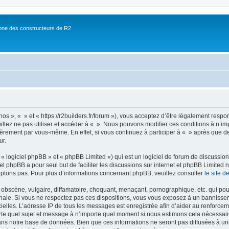
ne des constructeurs de R2
nos », « » et « https://r2builders.fr/forum »), vous acceptez d’être légalement resp
illez ne pas utiliser et accéder à « ». Nous pouvons modifier ces conditions à n’
ièrement par vous-même. En effet, si vous continuez à participer à « » après que de
ur.
 logiciel phpBB » et « phpBB Limited ») qui est un logiciel de forum de discussio
iel phpBB a pour seul but de faciliter les discussions sur internet et phpBB Limit
ptons pas. Pour plus d’informations concernant phpBB, veuillez consulter
le site 
obscène, vulgaire, diffamatoire, choquant, menaçant, pornographique, etc. qui pourr
onale. Si vous ne respectez pas ces dispositions, vous vous exposez à un bannisseme
fficielles. L’adresse IP de tous les messages est enregistrée afin d’aider au renforcem
rte quel sujet et message à n’importe quel moment si nous estimons cela nécessaire.
ns notre base de données. Bien que ces informations ne seront pas diffusées à une