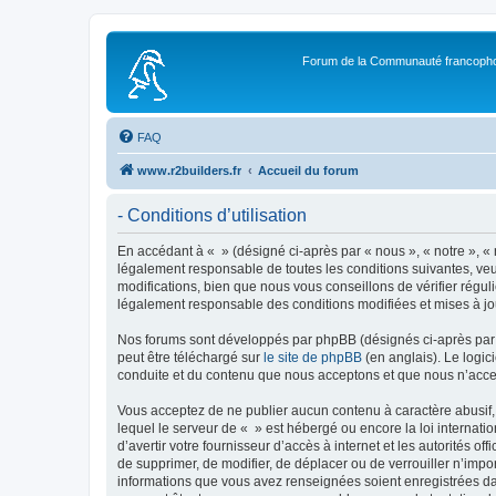
Forum de la Communauté francopho
FAQ
www.r2builders.fr
Accueil du forum
- Conditions d’utilisation
En accédant à « » (désigné ci-après par « nous », « notre », « 
légalement responsable de toutes les conditions suivantes, veu
modifications, bien que nous vous conseillons de vérifier régul
légalement responsable des conditions modifiées et mises à jo
Nos forums sont développés par phpBB (désignés ci-après par «
peut être téléchargé sur
le site de phpBB
(en anglais). Le logic
conduite et du contenu que nous acceptons et que nous n’acce
Vous acceptez de ne publier aucun contenu à caractère abusif, 
lequel le serveur de « » est hébergé ou encore la loi internati
d’avertir votre fournisseur d’accès à internet et les autorités o
de supprimer, de modifier, de déplacer ou de verrouiller n’impo
informations que vous avez renseignées soient enregistrées da