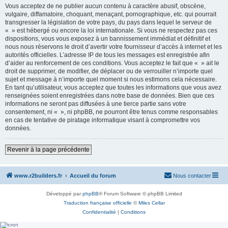
Vous acceptez de ne publier aucun contenu à caractère abusif, obscène,
vulgaire, diffamatoire, choquant, menaçant, pornographique, etc. qui pourrait
transgresser la législation de votre pays, du pays dans lequel le serveur de
« » est hébergé ou encore la loi internationale. Si vous ne respectez pas ces
dispositions, vous vous exposez à un bannissement immédiat et définitif et
nous nous réservons le droit d’avertir votre fournisseur d’accès à internet et les
autorités officielles. L’adresse IP de tous les messages est enregistrée afin
d’aider au renforcement de ces conditions. Vous acceptez le fait que « » ait le
droit de supprimer, de modifier, de déplacer ou de verrouiller n’importe quel
sujet et message à n’importe quel moment si nous estimons cela nécessaire.
En tant qu’utilisateur, vous acceptez que toutes les informations que vous avez
renseignées soient enregistrées dans notre base de données. Bien que ces
informations ne seront pas diffusées à une tierce partie sans votre
consentement, ni « », ni phpBB, ne pourront être tenus comme responsables
en cas de tentative de piratage informatique visant à compromettre vos
données.
Revenir à la page précédente
www.r2builders.fr
Accueil du forum
Nous contacter
Développé par
phpBB
® Forum Software © phpBB Limited
Traduction française officielle
©
Miles Cellar
Confidentialité
|
Conditions