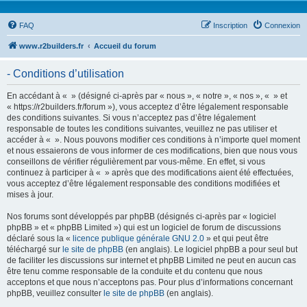
FAQ
Inscription
Connexion
www.r2builders.fr
Accueil du forum
- Conditions d’utilisation
En accédant à « » (désigné ci-après par « nous », « notre », « nos », « » et
« https://r2builders.fr/forum »), vous acceptez d’être légalement responsable
des conditions suivantes. Si vous n’acceptez pas d’être légalement
responsable de toutes les conditions suivantes, veuillez ne pas utiliser et
accéder à « ». Nous pouvons modifier ces conditions à n’importe quel moment
et nous essaierons de vous informer de ces modifications, bien que nous vous
conseillons de vérifier régulièrement par vous-même. En effet, si vous
continuez à participer à « » après que des modifications aient été effectuées,
vous acceptez d’être légalement responsable des conditions modifiées et
mises à jour.
Nos forums sont développés par phpBB (désignés ci-après par « logiciel
phpBB » et « phpBB Limited ») qui est un logiciel de forum de discussions
déclaré sous la «
licence publique générale GNU 2.0
» et qui peut être
téléchargé sur
le site de phpBB
(en anglais). Le logiciel phpBB a pour seul but
de faciliter les discussions sur internet et phpBB Limited ne peut en aucun cas
être tenu comme responsable de la conduite et du contenu que nous
acceptons et que nous n’acceptons pas. Pour plus d’informations concernant
phpBB, veuillez consulter
le site de phpBB
(en anglais).