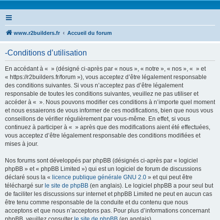
www.r2builders.fr
Accueil du forum
-Conditions d’utilisation
En accédant à « » (désigné ci-après par « nous », « notre », « nos », « » et
« https://r2builders.fr/forum »), vous acceptez d’être légalement responsable
des conditions suivantes. Si vous n’acceptez pas d’être légalement
responsable de toutes les conditions suivantes, veuillez ne pas utiliser et
accéder à « ». Nous pouvons modifier ces conditions à n’importe quel moment
et nous essaierons de vous informer de ces modifications, bien que nous vous
conseillons de vérifier régulièrement par vous-même. En effet, si vous
continuez à participer à « » après que des modifications aient été effectuées,
vous acceptez d’être légalement responsable des conditions modifiées et
mises à jour.
Nos forums sont développés par phpBB (désignés ci-après par « logiciel
phpBB » et « phpBB Limited ») qui est un logiciel de forum de discussions
déclaré sous la «
licence publique générale GNU 2.0
» et qui peut être
téléchargé sur
le site de phpBB
(en anglais). Le logiciel phpBB a pour seul but
de faciliter les discussions sur internet et phpBB Limited ne peut en aucun cas
être tenu comme responsable de la conduite et du contenu que nous
acceptons et que nous n’acceptons pas. Pour plus d’informations concernant
phpBB, veuillez consulter
le site de phpBB
(en anglais).