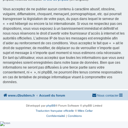
Vous acceptez de ne publier aucun contenu à caractère abusif, obscène,
vulgaire, diffamatoire, choquant, menaçant, pornographique, etc. qui pourrait
transgresser la législation de votre pays, du pays dans lequel le serveur de
« » est hébergé ou encore la loi internationale. Si vous ne respectez pas ces
dispositions, vous vous exposez à un bannissement immédiat et définitif et
nous nous réservons le droit d’avertir votre fournisseur d’accès à internet et les
autorités officielles. L’adresse IP de tous les messages est enregistrée afin
d’aider au renforcement de ces conditions. Vous acceptez le fait que « » ait le
droit de supprimer, de modifier, de déplacer ou de verrouiller n’importe quel
sujet et message à n’importe quel moment si nous estimons cela nécessaire.
En tant qu’utilisateur, vous acceptez que toutes les informations que vous avez
renseignées soient enregistrées dans notre base de données. Bien que ces
informations ne seront pas diffusées à une tierce partie sans votre
consentement, ni « », ni phpBB, ne pourront être tenus comme responsables
en cas de tentative de piratage informatique visant à compromettre vos
données.
www.r2builders.fr
Accueil du forum
Nous contacter
Développé par
phpBB
® Forum Software © phpBB Limited
Traduction française officielle
©
Miles Cellar
Confidentialité
|
Conditions