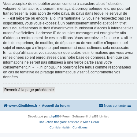
Vous acceptez de ne publier aucun contenu à caractère abusif, obscène,
vulgaire, diffamatoire, choquant, menaçant, pornographique, etc. qui pourrait
transgresser la législation de votre pays, du pays dans lequel le serveur de
« » est hébergé ou encore la loi internationale. Si vous ne respectez pas ces
dispositions, vous vous exposez à un bannissement immédiat et définitif et
nous nous réservons le droit d’avertir votre fournisseur d’accès à internet et les
autorités officielles. L’adresse IP de tous les messages est enregistrée afin
d’aider au renforcement de ces conditions. Vous acceptez le fait que « » ait le
droit de supprimer, de modifier, de déplacer ou de verrouiller n’importe quel
sujet et message à n’importe quel moment si nous estimons cela nécessaire.
En tant qu’utilisateur, vous acceptez que toutes les informations que vous avez
renseignées soient enregistrées dans notre base de données. Bien que ces
informations ne seront pas diffusées à une tierce partie sans votre
consentement, ni « », ni phpBB, ne pourront être tenus comme responsables
en cas de tentative de piratage informatique visant à compromettre vos
données.
Revenir à la page précédente
www.r2builders.fr
Accueil du forum
Nous contacter
Développé par
phpBB
® Forum Software © phpBB Limited
Traduction française officielle
©
Miles Cellar
Confidentialité
|
Conditions