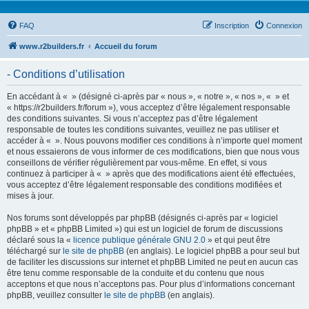
FAQ
Inscription
Connexion
www.r2builders.fr
Accueil du forum
- Conditions d’utilisation
En accédant à « » (désigné ci-après par « nous », « notre », « nos », « » et
« https://r2builders.fr/forum »), vous acceptez d’être légalement responsable
des conditions suivantes. Si vous n’acceptez pas d’être légalement
responsable de toutes les conditions suivantes, veuillez ne pas utiliser et
accéder à « ». Nous pouvons modifier ces conditions à n’importe quel moment
et nous essaierons de vous informer de ces modifications, bien que nous vous
conseillons de vérifier régulièrement par vous-même. En effet, si vous
continuez à participer à « » après que des modifications aient été effectuées,
vous acceptez d’être légalement responsable des conditions modifiées et
mises à jour.
Nos forums sont développés par phpBB (désignés ci-après par « logiciel
phpBB » et « phpBB Limited ») qui est un logiciel de forum de discussions
déclaré sous la «
licence publique générale GNU 2.0
» et qui peut être
téléchargé sur
le site de phpBB
(en anglais). Le logiciel phpBB a pour seul but
de faciliter les discussions sur internet et phpBB Limited ne peut en aucun cas
être tenu comme responsable de la conduite et du contenu que nous
acceptons et que nous n’acceptons pas. Pour plus d’informations concernant
phpBB, veuillez consulter
le site de phpBB
(en anglais).