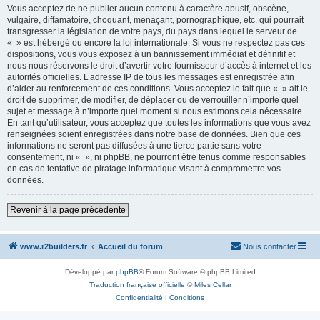
Vous acceptez de ne publier aucun contenu à caractère abusif, obscène,
vulgaire, diffamatoire, choquant, menaçant, pornographique, etc. qui pourrait
transgresser la législation de votre pays, du pays dans lequel le serveur de
« » est hébergé ou encore la loi internationale. Si vous ne respectez pas ces
dispositions, vous vous exposez à un bannissement immédiat et définitif et
nous nous réservons le droit d’avertir votre fournisseur d’accès à internet et les
autorités officielles. L’adresse IP de tous les messages est enregistrée afin
d’aider au renforcement de ces conditions. Vous acceptez le fait que « » ait le
droit de supprimer, de modifier, de déplacer ou de verrouiller n’importe quel
sujet et message à n’importe quel moment si nous estimons cela nécessaire.
En tant qu’utilisateur, vous acceptez que toutes les informations que vous avez
renseignées soient enregistrées dans notre base de données. Bien que ces
informations ne seront pas diffusées à une tierce partie sans votre
consentement, ni « », ni phpBB, ne pourront être tenus comme responsables
en cas de tentative de piratage informatique visant à compromettre vos
données.
Revenir à la page précédente
www.r2builders.fr
Accueil du forum
Nous contacter
Développé par
phpBB
® Forum Software © phpBB Limited
Traduction française officielle
©
Miles Cellar
Confidentialité
|
Conditions