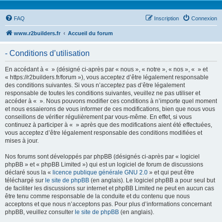
FAQ
Inscription
Connexion
www.r2builders.fr
Accueil du forum
- Conditions d’utilisation
En accédant à « » (désigné ci-après par « nous », « notre », « nos », « » et
« https://r2builders.fr/forum »), vous acceptez d’être légalement responsable
des conditions suivantes. Si vous n’acceptez pas d’être légalement
responsable de toutes les conditions suivantes, veuillez ne pas utiliser et
accéder à « ». Nous pouvons modifier ces conditions à n’importe quel moment
et nous essaierons de vous informer de ces modifications, bien que nous vous
conseillons de vérifier régulièrement par vous-même. En effet, si vous
continuez à participer à « » après que des modifications aient été effectuées,
vous acceptez d’être légalement responsable des conditions modifiées et
mises à jour.
Nos forums sont développés par phpBB (désignés ci-après par « logiciel
phpBB » et « phpBB Limited ») qui est un logiciel de forum de discussions
déclaré sous la «
licence publique générale GNU 2.0
» et qui peut être
téléchargé sur
le site de phpBB
(en anglais). Le logiciel phpBB a pour seul but
de faciliter les discussions sur internet et phpBB Limited ne peut en aucun cas
être tenu comme responsable de la conduite et du contenu que nous
acceptons et que nous n’acceptons pas. Pour plus d’informations concernant
phpBB, veuillez consulter
le site de phpBB
(en anglais).