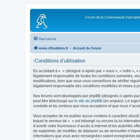
Forum de la Communauté francopho
Raccourcis
www.r2builders.fr
Accueil du forum
-Conditions d’utilisation
En accédant à « » (désigné ci-après par « nous », « notre », « 
légalement responsable de toutes les conditions suivantes, veu
modifications, bien que nous vous conseillons de vérifier régul
légalement responsable des conditions modifiées et mises à jo
Nos forums sont développés par phpBB (désignés ci-après par «
peut être téléchargé sur
le site de phpBB
(en anglais). Le logic
conduite et du contenu que nous acceptons et que nous n’acce
Vous acceptez de ne publier aucun contenu à caractère abusif, 
lequel le serveur de « » est hébergé ou encore la loi internati
d’avertir votre fournisseur d’accès à internet et les autorités o
de supprimer, de modifier, de déplacer ou de verrouiller n’impo
informations que vous avez renseignées soient enregistrées da