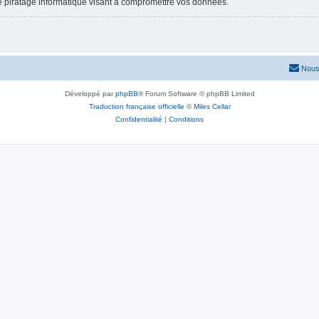
e piratage informatique visant à compromettre vos données.
Nous
Développé par
phpBB
® Forum Software © phpBB Limited
Traduction française officielle
©
Miles Cellar
Confidentialité
|
Conditions