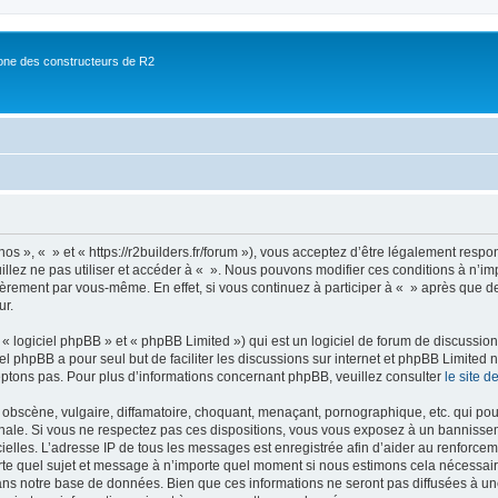
ne des constructeurs de R2
nos », « » et « https://r2builders.fr/forum »), vous acceptez d’être légalement resp
illez ne pas utiliser et accéder à « ». Nous pouvons modifier ces conditions à n’
ièrement par vous-même. En effet, si vous continuez à participer à « » après que de
ur.
 logiciel phpBB » et « phpBB Limited ») qui est un logiciel de forum de discussio
iel phpBB a pour seul but de faciliter les discussions sur internet et phpBB Limit
ptons pas. Pour plus d’informations concernant phpBB, veuillez consulter
le site 
obscène, vulgaire, diffamatoire, choquant, menaçant, pornographique, etc. qui pourr
onale. Si vous ne respectez pas ces dispositions, vous vous exposez à un bannisseme
fficielles. L’adresse IP de tous les messages est enregistrée afin d’aider au renforcem
rte quel sujet et message à n’importe quel moment si nous estimons cela nécessaire.
ns notre base de données. Bien que ces informations ne seront pas diffusées à une