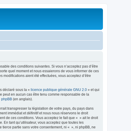
onsable des conditions suivantes. Si vous n’acceptez pas d’être
importe quel moment et nous essaierons de vous informer de ces
s modifications aient été effectuées, vous acceptez d’être
ns déclaré sous la «
licence publique générale GNU 2.0
» et qui
ed ne peut en aucun cas être tenu comme responsable de la
de phpBB
(en anglais).
ait transgresser la législation de votre pays, du pays dans
nt immédiat et définitif et nous nous réservons le droit
ent de ces conditions. Vous acceptez le fait que « » ait le droit
 En tant qu’utilisateur, vous acceptez que toutes les
 tierce partie sans votre consentement, ni « », ni phpBB, ne