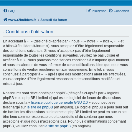
FAQ
Inscription
Connexion
www.r2builders.fr
Accueil du forum
- Conditions d’utilisation
En accédant à « » (désigné ci-après par « nous », « notre », « nos », « » et
« https://r2builders.fr/forum »), vous acceptez d’être légalement responsable
des conditions suivantes. Si vous n’acceptez pas d’être légalement
responsable de toutes les conditions suivantes, veuillez ne pas utiliser et
accéder à « ». Nous pouvons modifier ces conditions à n’importe quel moment
et nous essaierons de vous informer de ces modifications, bien que nous vous
conseillons de vérifier régulièrement par vous-même. En effet, si vous
continuez à participer à « » après que des modifications aient été effectuées,
vous acceptez d’être légalement responsable des conditions modifiées et
mises à jour.
Nos forums sont développés par phpBB (désignés ci-après par « logiciel
phpBB » et « phpBB Limited ») qui est un logiciel de forum de discussions
déclaré sous la «
licence publique générale GNU 2.0
» et qui peut être
téléchargé sur
le site de phpBB
(en anglais). Le logiciel phpBB a pour seul but
de faciliter les discussions sur internet et phpBB Limited ne peut en aucun cas
être tenu comme responsable de la conduite et du contenu que nous
acceptons et que nous n’acceptons pas. Pour plus d’informations concernant
phpBB, veuillez consulter
le site de phpBB
(en anglais).