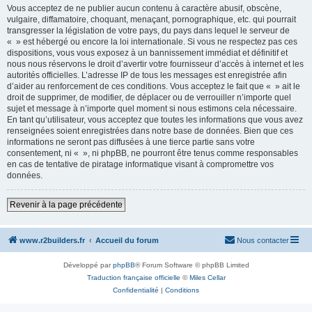
Vous acceptez de ne publier aucun contenu à caractère abusif, obscène,
vulgaire, diffamatoire, choquant, menaçant, pornographique, etc. qui pourrait
transgresser la législation de votre pays, du pays dans lequel le serveur de
« » est hébergé ou encore la loi internationale. Si vous ne respectez pas ces
dispositions, vous vous exposez à un bannissement immédiat et définitif et
nous nous réservons le droit d’avertir votre fournisseur d’accès à internet et les
autorités officielles. L’adresse IP de tous les messages est enregistrée afin
d’aider au renforcement de ces conditions. Vous acceptez le fait que « » ait le
droit de supprimer, de modifier, de déplacer ou de verrouiller n’importe quel
sujet et message à n’importe quel moment si nous estimons cela nécessaire.
En tant qu’utilisateur, vous acceptez que toutes les informations que vous avez
renseignées soient enregistrées dans notre base de données. Bien que ces
informations ne seront pas diffusées à une tierce partie sans votre
consentement, ni « », ni phpBB, ne pourront être tenus comme responsables
en cas de tentative de piratage informatique visant à compromettre vos
données.
Revenir à la page précédente
www.r2builders.fr
Accueil du forum
Nous contacter
Développé par
phpBB
® Forum Software © phpBB Limited
Traduction française officielle
©
Miles Cellar
Confidentialité
|
Conditions