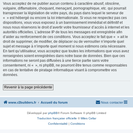
Vous acceptez de ne publier aucun contenu à caractère abusif, obscène,
vulgaire, diffamatoire, choquant, menaçant, pornographique, etc. qui pourrait
transgresser la législation de votre pays, du pays dans lequel le serveur de
« » est hébergé ou encore la loi internationale. Si vous ne respectez pas ces
dispositions, vous vous exposez à un bannissement immédiat et définitif et
nous nous réservons le droit d’avertir votre fournisseur d’accès à internet et les
autorités officielles. L’adresse IP de tous les messages est enregistrée afin
d’aider au renforcement de ces conditions. Vous acceptez le fait que « » ait le
droit de supprimer, de modifier, de déplacer ou de verrouiller n’importe quel
sujet et message à n’importe quel moment si nous estimons cela nécessaire.
En tant qu’utilisateur, vous acceptez que toutes les informations que vous avez
renseignées soient enregistrées dans notre base de données. Bien que ces
informations ne seront pas diffusées à une tierce partie sans votre
consentement, ni « », ni phpBB, ne pourront être tenus comme responsables
en cas de tentative de piratage informatique visant à compromettre vos
données.
Revenir à la page précédente
www.r2builders.fr
Accueil du forum
Nous contacter
Développé par
phpBB
® Forum Software © phpBB Limited
Traduction française officielle
©
Miles Cellar
Confidentialité
|
Conditions