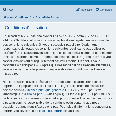
FAQ
Inscription
Connexion
www.r2builders.fr
Accueil du forum
- Conditions d’utilisation
En accédant à « » (désigné ci-après par « nous », « notre », « nos », « » et
« https://r2builders.fr/forum »), vous acceptez d’être légalement responsable
des conditions suivantes. Si vous n’acceptez pas d’être légalement
responsable de toutes les conditions suivantes, veuillez ne pas utiliser et
accéder à « ». Nous pouvons modifier ces conditions à n’importe quel moment
et nous essaierons de vous informer de ces modifications, bien que nous vous
conseillons de vérifier régulièrement par vous-même. En effet, si vous
continuez à participer à « » après que des modifications aient été effectuées,
vous acceptez d’être légalement responsable des conditions modifiées et
mises à jour.
Nos forums sont développés par phpBB (désignés ci-après par « logiciel
phpBB » et « phpBB Limited ») qui est un logiciel de forum de discussions
déclaré sous la «
licence publique générale GNU 2.0
» et qui peut être
téléchargé sur
le site de phpBB
(en anglais). Le logiciel phpBB a pour seul but
de faciliter les discussions sur internet et phpBB Limited ne peut en aucun cas
être tenu comme responsable de la conduite et du contenu que nous
acceptons et que nous n’acceptons pas. Pour plus d’informations concernant
phpBB, veuillez consulter
le site de phpBB
(en anglais).