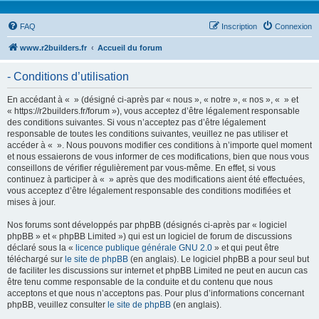
FAQ
Inscription
Connexion
www.r2builders.fr
Accueil du forum
- Conditions d’utilisation
En accédant à « » (désigné ci-après par « nous », « notre », « nos », « » et
« https://r2builders.fr/forum »), vous acceptez d’être légalement responsable
des conditions suivantes. Si vous n’acceptez pas d’être légalement
responsable de toutes les conditions suivantes, veuillez ne pas utiliser et
accéder à « ». Nous pouvons modifier ces conditions à n’importe quel moment
et nous essaierons de vous informer de ces modifications, bien que nous vous
conseillons de vérifier régulièrement par vous-même. En effet, si vous
continuez à participer à « » après que des modifications aient été effectuées,
vous acceptez d’être légalement responsable des conditions modifiées et
mises à jour.
Nos forums sont développés par phpBB (désignés ci-après par « logiciel
phpBB » et « phpBB Limited ») qui est un logiciel de forum de discussions
déclaré sous la «
licence publique générale GNU 2.0
» et qui peut être
téléchargé sur
le site de phpBB
(en anglais). Le logiciel phpBB a pour seul but
de faciliter les discussions sur internet et phpBB Limited ne peut en aucun cas
être tenu comme responsable de la conduite et du contenu que nous
acceptons et que nous n’acceptons pas. Pour plus d’informations concernant
phpBB, veuillez consulter
le site de phpBB
(en anglais).