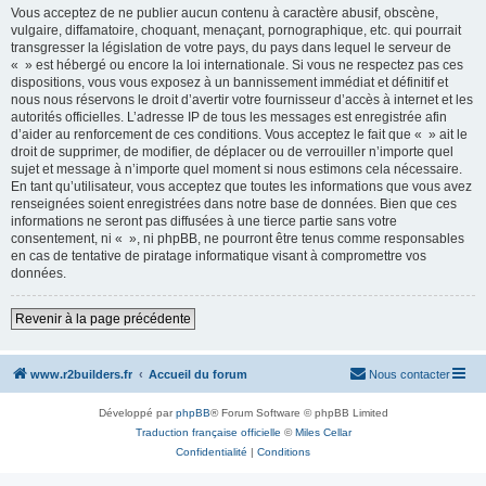
Vous acceptez de ne publier aucun contenu à caractère abusif, obscène,
vulgaire, diffamatoire, choquant, menaçant, pornographique, etc. qui pourrait
transgresser la législation de votre pays, du pays dans lequel le serveur de
« » est hébergé ou encore la loi internationale. Si vous ne respectez pas ces
dispositions, vous vous exposez à un bannissement immédiat et définitif et
nous nous réservons le droit d’avertir votre fournisseur d’accès à internet et les
autorités officielles. L’adresse IP de tous les messages est enregistrée afin
d’aider au renforcement de ces conditions. Vous acceptez le fait que « » ait le
droit de supprimer, de modifier, de déplacer ou de verrouiller n’importe quel
sujet et message à n’importe quel moment si nous estimons cela nécessaire.
En tant qu’utilisateur, vous acceptez que toutes les informations que vous avez
renseignées soient enregistrées dans notre base de données. Bien que ces
informations ne seront pas diffusées à une tierce partie sans votre
consentement, ni « », ni phpBB, ne pourront être tenus comme responsables
en cas de tentative de piratage informatique visant à compromettre vos
données.
Revenir à la page précédente
www.r2builders.fr
Accueil du forum
Nous contacter
Développé par
phpBB
® Forum Software © phpBB Limited
Traduction française officielle
©
Miles Cellar
Confidentialité
|
Conditions