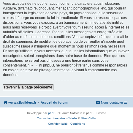
Vous acceptez de ne publier aucun contenu à caractère abusif, obscène,
vulgaire, diffamatoire, choquant, menaçant, pornographique, etc. qui pourrait
transgresser la législation de votre pays, du pays dans lequel le serveur de
« » est hébergé ou encore la loi internationale. Si vous ne respectez pas ces
dispositions, vous vous exposez à un bannissement immédiat et définitif et
nous nous réservons le droit d’avertir votre fournisseur d’accès à internet et les
autorités officielles. L’adresse IP de tous les messages est enregistrée afin
d’aider au renforcement de ces conditions. Vous acceptez le fait que « » ait le
droit de supprimer, de modifier, de déplacer ou de verrouiller n’importe quel
sujet et message à n’importe quel moment si nous estimons cela nécessaire.
En tant qu’utilisateur, vous acceptez que toutes les informations que vous avez
renseignées soient enregistrées dans notre base de données. Bien que ces
informations ne seront pas diffusées à une tierce partie sans votre
consentement, ni « », ni phpBB, ne pourront être tenus comme responsables
en cas de tentative de piratage informatique visant à compromettre vos
données.
Revenir à la page précédente
www.r2builders.fr
Accueil du forum
Nous contacter
Développé par
phpBB
® Forum Software © phpBB Limited
Traduction française officielle
©
Miles Cellar
Confidentialité
|
Conditions