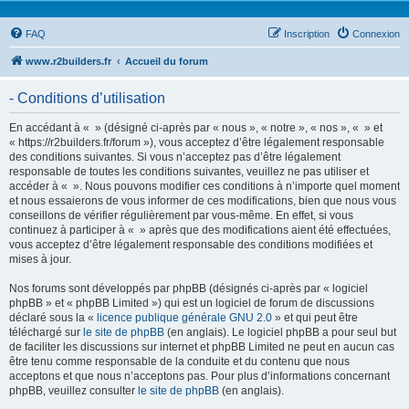
FAQ
Inscription
Connexion
www.r2builders.fr
Accueil du forum
- Conditions d’utilisation
En accédant à « » (désigné ci-après par « nous », « notre », « nos », « » et
« https://r2builders.fr/forum »), vous acceptez d’être légalement responsable
des conditions suivantes. Si vous n’acceptez pas d’être légalement
responsable de toutes les conditions suivantes, veuillez ne pas utiliser et
accéder à « ». Nous pouvons modifier ces conditions à n’importe quel moment
et nous essaierons de vous informer de ces modifications, bien que nous vous
conseillons de vérifier régulièrement par vous-même. En effet, si vous
continuez à participer à « » après que des modifications aient été effectuées,
vous acceptez d’être légalement responsable des conditions modifiées et
mises à jour.
Nos forums sont développés par phpBB (désignés ci-après par « logiciel
phpBB » et « phpBB Limited ») qui est un logiciel de forum de discussions
déclaré sous la «
licence publique générale GNU 2.0
» et qui peut être
téléchargé sur
le site de phpBB
(en anglais). Le logiciel phpBB a pour seul but
de faciliter les discussions sur internet et phpBB Limited ne peut en aucun cas
être tenu comme responsable de la conduite et du contenu que nous
acceptons et que nous n’acceptons pas. Pour plus d’informations concernant
phpBB, veuillez consulter
le site de phpBB
(en anglais).