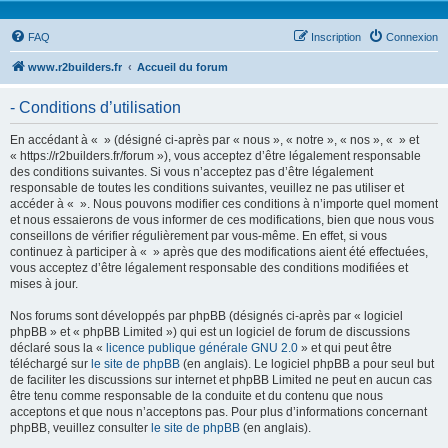
FAQ
Inscription
Connexion
www.r2builders.fr
Accueil du forum
- Conditions d’utilisation
En accédant à « » (désigné ci-après par « nous », « notre », « nos », « » et
« https://r2builders.fr/forum »), vous acceptez d’être légalement responsable
des conditions suivantes. Si vous n’acceptez pas d’être légalement
responsable de toutes les conditions suivantes, veuillez ne pas utiliser et
accéder à « ». Nous pouvons modifier ces conditions à n’importe quel moment
et nous essaierons de vous informer de ces modifications, bien que nous vous
conseillons de vérifier régulièrement par vous-même. En effet, si vous
continuez à participer à « » après que des modifications aient été effectuées,
vous acceptez d’être légalement responsable des conditions modifiées et
mises à jour.
Nos forums sont développés par phpBB (désignés ci-après par « logiciel
phpBB » et « phpBB Limited ») qui est un logiciel de forum de discussions
déclaré sous la «
licence publique générale GNU 2.0
» et qui peut être
téléchargé sur
le site de phpBB
(en anglais). Le logiciel phpBB a pour seul but
de faciliter les discussions sur internet et phpBB Limited ne peut en aucun cas
être tenu comme responsable de la conduite et du contenu que nous
acceptons et que nous n’acceptons pas. Pour plus d’informations concernant
phpBB, veuillez consulter
le site de phpBB
(en anglais).