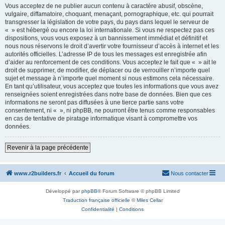
Vous acceptez de ne publier aucun contenu à caractère abusif, obscène,
vulgaire, diffamatoire, choquant, menaçant, pornographique, etc. qui pourrait
transgresser la législation de votre pays, du pays dans lequel le serveur de
« » est hébergé ou encore la loi internationale. Si vous ne respectez pas ces
dispositions, vous vous exposez à un bannissement immédiat et définitif et
nous nous réservons le droit d’avertir votre fournisseur d’accès à internet et les
autorités officielles. L’adresse IP de tous les messages est enregistrée afin
d’aider au renforcement de ces conditions. Vous acceptez le fait que « » ait le
droit de supprimer, de modifier, de déplacer ou de verrouiller n’importe quel
sujet et message à n’importe quel moment si nous estimons cela nécessaire.
En tant qu’utilisateur, vous acceptez que toutes les informations que vous avez
renseignées soient enregistrées dans notre base de données. Bien que ces
informations ne seront pas diffusées à une tierce partie sans votre
consentement, ni « », ni phpBB, ne pourront être tenus comme responsables
en cas de tentative de piratage informatique visant à compromettre vos
données.
Revenir à la page précédente
www.r2builders.fr
Accueil du forum
Nous contacter
Développé par
phpBB
® Forum Software © phpBB Limited
Traduction française officielle
©
Miles Cellar
Confidentialité
|
Conditions