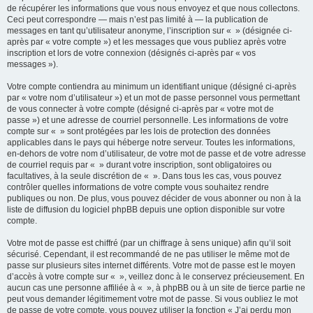
de récupérer les informations que vous nous envoyez et que nous collectons.
Ceci peut correspondre — mais n’est pas limité à — la publication de
messages en tant qu’utilisateur anonyme, l’inscription sur « » (désignée ci-
après par « votre compte ») et les messages que vous publiez après votre
inscription et lors de votre connexion (désignés ci-après par « vos
messages »).
Votre compte contiendra au minimum un identifiant unique (désigné ci-après
par « votre nom d’utilisateur ») et un mot de passe personnel vous permettant
de vous connecter à votre compte (désigné ci-après par « votre mot de
passe ») et une adresse de courriel personnelle. Les informations de votre
compte sur « » sont protégées par les lois de protection des données
applicables dans le pays qui héberge notre serveur. Toutes les informations,
en-dehors de votre nom d’utilisateur, de votre mot de passe et de votre adresse
de courriel requis par « » durant votre inscription, sont obligatoires ou
facultatives, à la seule discrétion de « ». Dans tous les cas, vous pouvez
contrôler quelles informations de votre compte vous souhaitez rendre
publiques ou non. De plus, vous pouvez décider de vous abonner ou non à la
liste de diffusion du logiciel phpBB depuis une option disponible sur votre
compte.
Votre mot de passe est chiffré (par un chiffrage à sens unique) afin qu’il soit
sécurisé. Cependant, il est recommandé de ne pas utiliser le même mot de
passe sur plusieurs sites internet différents. Votre mot de passe est le moyen
d’accès à votre compte sur « », veillez donc à le conservez précieusement. En
aucun cas une personne affiliée à « », à phpBB ou à un site de tierce partie ne
peut vous demander légitimement votre mot de passe. Si vous oubliez le mot
de passe de votre compte, vous pouvez utiliser la fonction « J’ai perdu mon