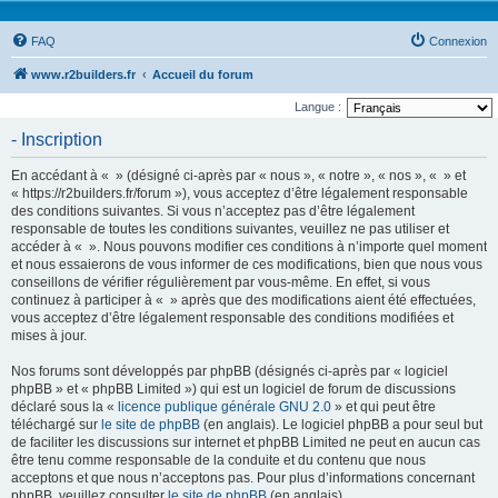
FAQ
Connexion
www.r2builders.fr
Accueil du forum
Langue :
- Inscription
En accédant à « » (désigné ci-après par « nous », « notre », « nos », « » et
« https://r2builders.fr/forum »), vous acceptez d’être légalement responsable
des conditions suivantes. Si vous n’acceptez pas d’être légalement
responsable de toutes les conditions suivantes, veuillez ne pas utiliser et
accéder à « ». Nous pouvons modifier ces conditions à n’importe quel moment
et nous essaierons de vous informer de ces modifications, bien que nous vous
conseillons de vérifier régulièrement par vous-même. En effet, si vous
continuez à participer à « » après que des modifications aient été effectuées,
vous acceptez d’être légalement responsable des conditions modifiées et
mises à jour.
Nos forums sont développés par phpBB (désignés ci-après par « logiciel
phpBB » et « phpBB Limited ») qui est un logiciel de forum de discussions
déclaré sous la «
licence publique générale GNU 2.0
» et qui peut être
téléchargé sur
le site de phpBB
(en anglais). Le logiciel phpBB a pour seul but
de faciliter les discussions sur internet et phpBB Limited ne peut en aucun cas
être tenu comme responsable de la conduite et du contenu que nous
acceptons et que nous n’acceptons pas. Pour plus d’informations concernant
phpBB, veuillez consulter
le site de phpBB
(en anglais).