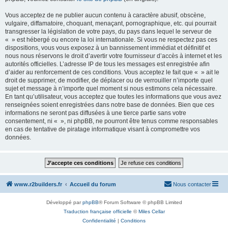
Vous acceptez de ne publier aucun contenu à caractère abusif, obscène,
vulgaire, diffamatoire, choquant, menaçant, pornographique, etc. qui pourrait
transgresser la législation de votre pays, du pays dans lequel le serveur de
« » est hébergé ou encore la loi internationale. Si vous ne respectez pas ces
dispositions, vous vous exposez à un bannissement immédiat et définitif et
nous nous réservons le droit d’avertir votre fournisseur d’accès à internet et les
autorités officielles. L’adresse IP de tous les messages est enregistrée afin
d’aider au renforcement de ces conditions. Vous acceptez le fait que « » ait le
droit de supprimer, de modifier, de déplacer ou de verrouiller n’importe quel
sujet et message à n’importe quel moment si nous estimons cela nécessaire.
En tant qu’utilisateur, vous acceptez que toutes les informations que vous avez
renseignées soient enregistrées dans notre base de données. Bien que ces
informations ne seront pas diffusées à une tierce partie sans votre
consentement, ni « », ni phpBB, ne pourront être tenus comme responsables
en cas de tentative de piratage informatique visant à compromettre vos
données.
www.r2builders.fr
Accueil du forum
Nous contacter
Développé par
phpBB
® Forum Software © phpBB Limited
Traduction française officielle
©
Miles Cellar
Confidentialité
|
Conditions