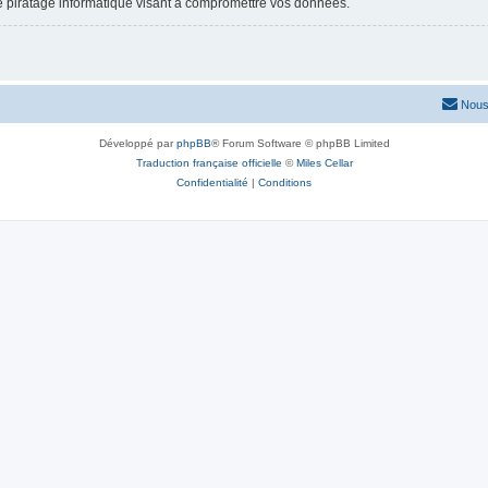
e piratage informatique visant à compromettre vos données.
Nous
Développé par
phpBB
® Forum Software © phpBB Limited
Traduction française officielle
©
Miles Cellar
Confidentialité
|
Conditions