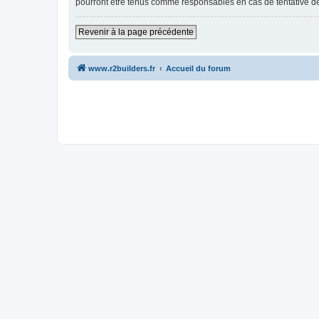
pourront être tenus comme responsables en cas de tentative d
Revenir à la page précédente
www.r2builders.fr
Accueil du forum