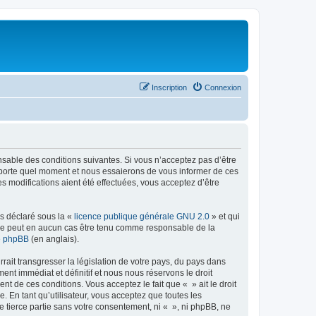
Inscription
Connexion
onsable des conditions suivantes. Si vous n’acceptez pas d’être
importe quel moment et nous essaierons de vous informer de ces
s modifications aient été effectuées, vous acceptez d’être
ns déclaré sous la «
licence publique générale GNU 2.0
» et qui
ed ne peut en aucun cas être tenu comme responsable de la
de phpBB
(en anglais).
ait transgresser la législation de votre pays, du pays dans
nt immédiat et définitif et nous nous réservons le droit
ent de ces conditions. Vous acceptez le fait que « » ait le droit
 En tant qu’utilisateur, vous acceptez que toutes les
 tierce partie sans votre consentement, ni « », ni phpBB, ne