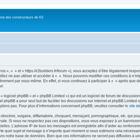
ne des constructeurs de R2
nos », « » et « https://r2builders.fr/forum »), vous acceptez d’être légalement resp
illez ne pas utiliser et accéder à « ». Nous pouvons modifier ces conditions à n’
ièrement par vous-même. En effet, si vous continuez à participer à « » après que de
ur.
 logiciel phpBB » et « phpBB Limited ») qui est un logiciel de forum de discussio
iel phpBB a pour seul but de faciliter les discussions sur internet et phpBB Limit
ptons pas. Pour plus d’informations concernant phpBB, veuillez consulter
le site 
obscène, vulgaire, diffamatoire, choquant, menaçant, pornographique, etc. qui pourr
onale. Si vous ne respectez pas ces dispositions, vous vous exposez à un bannisseme
fficielles. L’adresse IP de tous les messages est enregistrée afin d’aider au renforcem
rte quel sujet et message à n’importe quel moment si nous estimons cela nécessaire.
ns notre base de données. Bien que ces informations ne seront pas diffusées à une