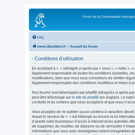
Forum de la Communauté francopho
FAQ
www.r2builders.fr
Accueil du forum
- Conditions d’utilisation
En accédant à « » (désigné ci-après par « nous », « notre », « 
légalement responsable de toutes les conditions suivantes, veu
modifications, bien que nous vous conseillons de vérifier régul
légalement responsable des conditions modifiées et mises à jo
Nos forums sont développés par phpBB (désignés ci-après par «
peut être téléchargé sur
le site de phpBB
(en anglais). Le logic
conduite et du contenu que nous acceptons et que nous n’acce
Vous acceptez de ne publier aucun contenu à caractère abusif, 
lequel le serveur de « » est hébergé ou encore la loi internati
d’avertir votre fournisseur d’accès à internet et les autorités o
de supprimer, de modifier, de déplacer ou de verrouiller n’impo
informations que vous avez renseignées soient enregistrées da